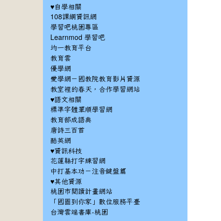
♥自學相關
108課綱資訊網
學習吧桃園專區
Learnmod 學習吧
均一教育平台
教育雲
優學網
愛學網－國教院教育影片資源
教室裡的春天，合作學習網站
♥語文相關
標準字體筆順學習網
教育部成語典
唐詩三百首
酷英網
♥資訊科技
花蓮縣打字練習網
中打基本功－注音鍵盤篇
♥其他資源
桃園市閱讀計畫網站
「國圖到你家」數位服務平臺
台灣雲端書庫-桃園