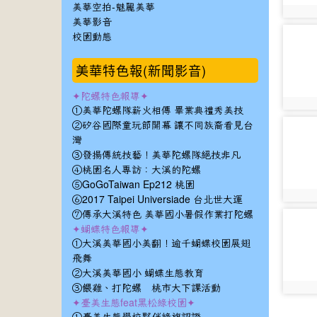
美華空拍-魅麗美華
photo:
美華影音
photo-
校園動態
2915
美華特色報(新聞影音)
✦陀螺特色報導✦
photo:
①美華陀螺隊薪火相傳 畢業典禮秀美技
②矽谷國際童玩節開幕 讓不同族裔看見台
photo-
灣
2918
③發揚傳統技藝！美華陀螺隊絕技非凡
④桃園名人專訪：大溪的陀螺
⑤GoGoTaiwan Ep212 桃園
photo:
⑥2017 Taipei Universiade 台北世大運
⑦傳承大溪特色 美華國小暑假作業打陀螺
photo-
✦蝴蝶特色報導✦
2921
①大溪美華國小美翻！逾千蝴蝶校園展翅
飛舞
②大溪美華國小 蝴蝶生態教育
③餵雞、打陀螺 桃市大下課活動
photo:
✦臺美生態feat黑松綠校園✦