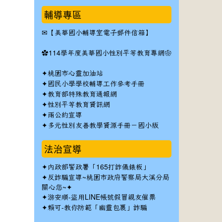
輔導專區
✉
【美華國小輔導室電子郵件信箱】
✿
114學年度美華國小性別平等教育專網❀
✦
桃園市心靈加油站
✦
國民小學學校輔導工作參考手冊
✦
教育部特殊教育通報網
✦
性別平等教育資訊網
✦
兩公約宣導
✦
多元性別友善教學資源手冊－國小版
法治宣導
✦
內政部警政署「165打詐儀錶板」
✦反詐騙宣導~桃園市政府警察局大溪分局
關心您~✦
✦
游安順-盜用LINE帳號假冒親友催票
✦
賴可-教你防範「幽靈包裹」詐騙