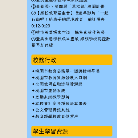
①臺美生態學校夥伴綠旗認證
②美華國小-第四屆「黑松綠⁺校園計畫」
②【黑松教育基金會】 8週年影片「一起
行動吧！給孩子的環境教育」前導預告
0:12-0:29
④桃市美華探索古道 採集素材作美勞
⑤臺美生態學校成果豐碩 綠旗學校認證數
量再創佳績
校務行政
✦
桃園市教育公務單一認證授權平臺
✦
桃園市教育資源發展入口網
✦
全國教師在職進修資源網
✦
桃園市差勤系統
✦
差勤系統教學影片
✦
本校會計室各項預決算書表
✦
公文管理資訊系統
✦
教育部學校教育儲蓄戶
學生學習資源