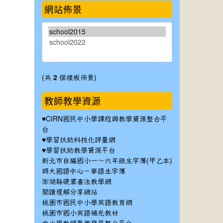
網站佈景
(共
2
個樣板佈景)
教師教學資源
♥
CIRN國民中小學課程與教學資源整合平
台
♥
學習扶助科技化評量網
♥
學習扶助教學資源平台
新北市自編國小一～六年級生字簿(甲乙本)
師大國語中心－華語生字簿
澎湖縣硬筆書法教學網
閱讀理解分享網站
桃園市國民中小學英語教育網
桃園市國小英語補充教材