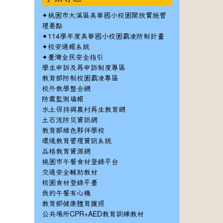
✦
桃園市大溪區美華國小校園開放實施管
理要點
✦
114學年度美華國小校園霸凌防制計畫
✦
校安通報系統
✦
臺灣全民安全指引
學生申訴及再申訴制度專區
教育部防制校園霸凌專區
校外教學整合網
防震監測填報
水土保持與農村再生教育網
土石流防災資訊網
教育部綠色夥伴學校
環境教育管理資訊系統
品格教育資源網
桃園市午餐食材登錄平台
交通安全輔助教材
校園食材登錄平臺
我的午餐有心機
教育部健康體育護照
公共場所CPR+AED教育訓練教材