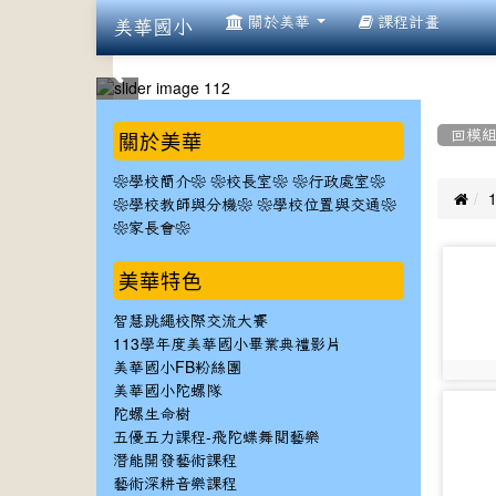
:::
關於美華
課程計畫
美華國小
:::
:::
關於美華
回模
❀學校簡介❀
❀校長室❀
❀行政處室❀

❀學校教師與分機❀
❀學校位置與交通❀
❀家長會❀
photo-
美華特色
2909
智慧跳繩校際交流大賽
113學年度美華國小畢業典禮影片
美華國小FB粉絲團
photo:
美華國小陀螺隊
photo-
陀螺生命樹
2912
五優五力課程-飛陀蝶舞閱藝樂
潛能開發藝術課程
藝術深耕音樂課程