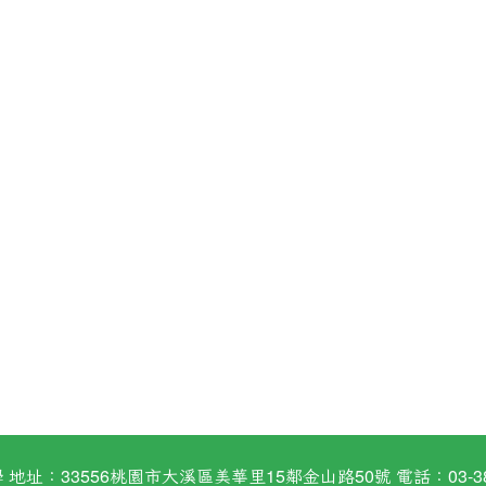
：33556桃園市大溪區美華里15鄰金山路50號 電話：03-38824