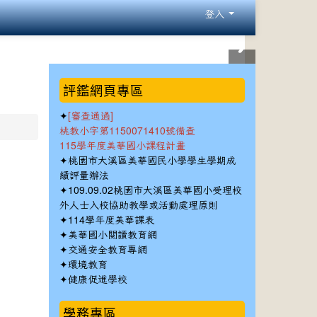
登入
:::
評鑑網頁專區
✦
[審查通過]
桃教小字第1150071410號備查
115學年度美華國小課程計畫
✦
桃園市大溪區美華國民小學學生學期成
績評量辦法
✦
109.09.02桃園市大溪區美華國小受理校
外人士入校協助教學或活動處理原則
✦
114學年度美華課表
✦
美華國小閱讀教育網
✦
交通安全教育專網
✦
環境教育
✦
健康促進學校
學務專區