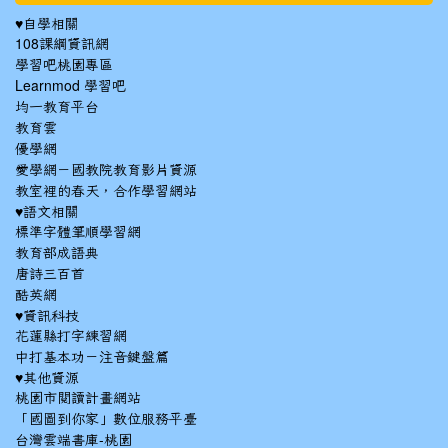
♥自學相關
108課綱資訊網
學習吧桃園專區
Learnmod 學習吧
均一教育平台
教育雲
優學網
愛學網－國教院教育影片資源
教室裡的春天，合作學習網站
♥語文相關
標準字體筆順學習網
教育部成語典
唐詩三百首
酷英網
♥資訊科技
花蓮縣打字練習網
中打基本功－注音鍵盤篇
♥其他資源
桃園市閱讀計畫網站
「國圖到你家」數位服務平臺
台灣雲端書庫-桃園