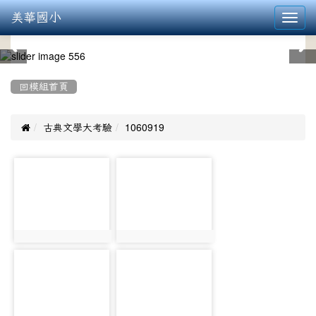
美華國小
Toggl
navig
:::
回模組首頁

古典文學大考驗
1060919
photo-
photo-
181
182
photo:181
photo:182
photo-
photo-
183
184