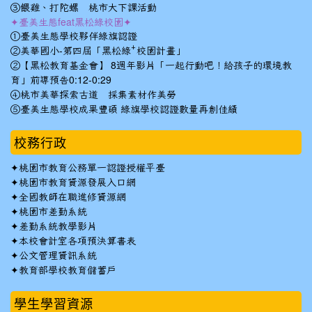
③餵雞、打陀螺 桃市大下課活動
✦臺美生態feat黑松綠校園✦
①臺美生態學校夥伴綠旗認證
②美華國小-第四屆「黑松綠⁺校園計畫」
②【黑松教育基金會】 8週年影片「一起行動吧！給孩子的環境教
育」前導預告0:12-0:29
④桃市美華探索古道 採集素材作美勞
⑤臺美生態學校成果豐碩 綠旗學校認證數量再創佳績
校務行政
✦
桃園市教育公務單一認證授權平臺
✦
桃園市教育資源發展入口網
✦
全國教師在職進修資源網
✦
桃園市差勤系統
✦
差勤系統教學影片
✦
本校會計室各項預決算書表
✦
公文管理資訊系統
✦
教育部學校教育儲蓄戶
學生學習資源