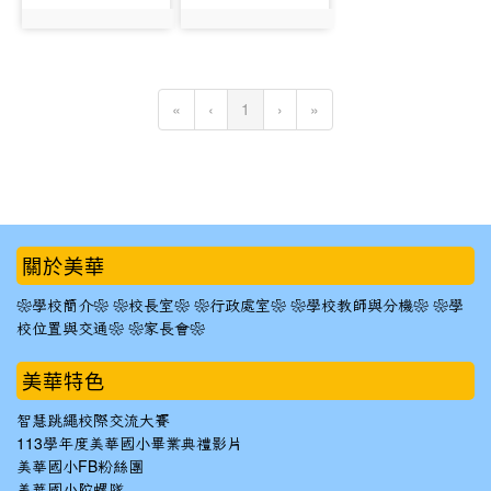
photo:183
photo:184
(current)
«
‹
1
›
»
:::
關於美華
❀學校簡介❀
❀校長室❀
❀行政處室❀
❀學校教師與分機❀
❀學
校位置與交通❀
❀家長會❀
美華特色
智慧跳繩校際交流大賽
113學年度美華國小畢業典禮影片
美華國小FB粉絲團
美華國小陀螺隊