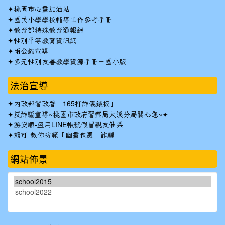
✦
桃園市心靈加油站
✦
國民小學學校輔導工作參考手冊
✦
教育部特殊教育通報網
✦
性別平等教育資訊網
✦
兩公約宣導
✦
多元性別友善教學資源手冊－國小版
法治宣導
✦
內政部警政署「165打詐儀錶板」
✦反詐騙宣導~桃園市政府警察局大溪分局關心您~✦
✦
游安順-盜用LINE帳號假冒親友催票
✦
賴可-教你防範「幽靈包裹」詐騙
網站佈景