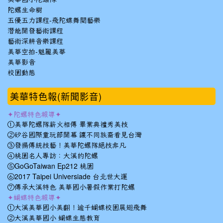
陀螺生命樹
五優五力課程-飛陀蝶舞閱藝樂
潛能開發藝術課程
藝術深耕音樂課程
美華空拍-魅麗美華
美華影音
校園動態
美華特色報(新聞影音)
✦陀螺特色報導✦
①美華陀螺隊薪火相傳 畢業典禮秀美技
②矽谷國際童玩節開幕 讓不同族裔看見台灣
③發揚傳統技藝！美華陀螺隊絕技非凡
④桃園名人專訪：大溪的陀螺
⑤GoGoTaiwan Ep212 桃園
⑥2017 Taipei Universiade 台北世大運
⑦傳承大溪特色 美華國小暑假作業打陀螺
✦蝴蝶特色報導✦
①大溪美華國小美翻！逾千蝴蝶校園展翅飛舞
②大溪美華國小 蝴蝶生態教育