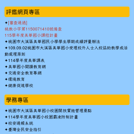
:::
評鑑網頁專區
✦
[審查通過]
桃教小字第1150071410號備查
115學年度美華國小課程計畫
✦
桃園市大溪區美華國民小學學生學期成績評量辦法
✦
109.09.02桃園市大溪區美華國小受理校外人士入校協助教學或活
動處理原則
✦
114學年度美華課表
✦
美華國小閱讀教育網
✦
交通安全教育專網
✦
環境教育
✦
健康促進學校
學務專區
✦
桃園市大溪區美華國小校園開放實施管理要點
✦
114學年度美華國小校園霸凌防制計畫
✦
校安通報系統
✦
臺灣全民安全指引