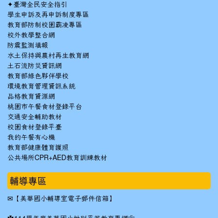
✦
臺灣全民安全指引
學生申訴及再申訴制度專區
教育部防制校園霸凌專區
校外教學整合網
防震監測填報
水土保持與農村再生教育網
土石流防災資訊網
教育部綠色夥伴學校
環境教育管理資訊系統
品格教育資源網
桃園市午餐食材登錄平台
交通安全輔助教材
校園食材登錄平臺
我的午餐有心機
教育部健康體育護照
公共場所CPR+AED教育訓練教材
輔導專區
✉
【美華國小輔導室電子郵件信箱】