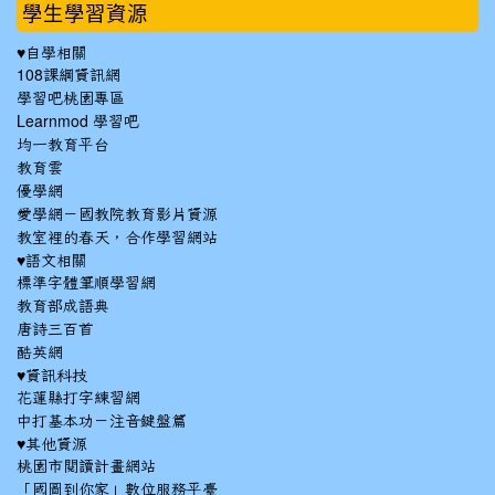
學生學習資源
♥自學相關
108課綱資訊網
學習吧桃園專區
Learnmod 學習吧
均一教育平台
教育雲
優學網
愛學網－國教院教育影片資源
教室裡的春天，合作學習網站
♥語文相關
標準字體筆順學習網
教育部成語典
唐詩三百首
酷英網
♥資訊科技
花蓮縣打字練習網
中打基本功－注音鍵盤篇
♥其他資源
桃園市閱讀計畫網站
「國圖到你家」數位服務平臺