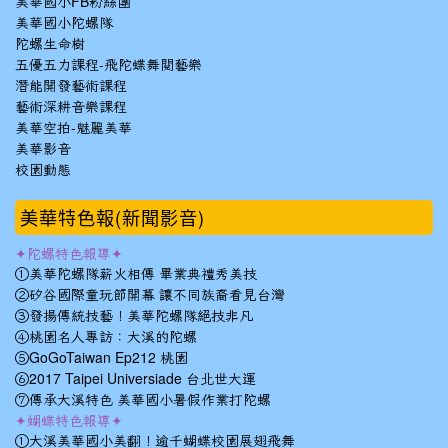
美華國小FB粉絲團
美華國小陀螺隊
陀螺生命樹
五優五力課程-飛陀蝶舞閱藝樂
潛能開發藝術課程
藝術深耕音樂課程
美華空拍-魅麗美華
美華影音
校園動態
美華特色報(新聞影音)
✦陀螺特色報導✦
①美華陀螺隊薪火相傳 畢業典禮秀美技
②矽谷國際童玩節開幕 讓不同族裔看見台灣
③發揚傳統技藝！美華陀螺隊絕技非凡
④桃園名人專訪：大溪的陀螺
⑤GoGoTaiwan Ep212 桃園
⑥2017 Taipei Universiade 台北世大運
⑦傳承大溪特色 美華國小暑假作業打陀螺
✦蝴蝶特色報導✦
①大溪美華國小美翻！逾千蝴蝶校園展翅飛舞