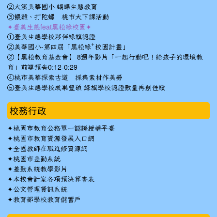
②大溪美華國小 蝴蝶生態教育
③餵雞、打陀螺 桃市大下課活動
✦臺美生態feat黑松綠校園✦
①臺美生態學校夥伴綠旗認證
②美華國小-第四屆「黑松綠⁺校園計畫」
②【黑松教育基金會】 8週年影片「一起行動吧！給孩子的環境教
育」前導預告0:12-0:29
④桃市美華探索古道 採集素材作美勞
⑤臺美生態學校成果豐碩 綠旗學校認證數量再創佳績
校務行政
✦
桃園市教育公務單一認證授權平臺
✦
桃園市教育資源發展入口網
✦
全國教師在職進修資源網
✦
桃園市差勤系統
✦
差勤系統教學影片
✦
本校會計室各項預決算書表
✦
公文管理資訊系統
✦
教育部學校教育儲蓄戶