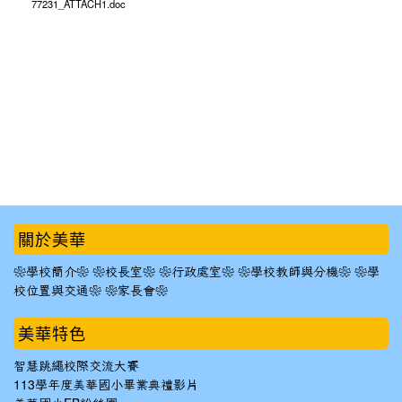
77231_ATTACH1.doc
:::
關於美華
❀學校簡介❀
❀校長室❀
❀行政處室❀
❀學校教師與分機❀
❀學
校位置與交通❀
❀家長會❀
美華特色
智慧跳繩校際交流大賽
113學年度美華國小畢業典禮影片