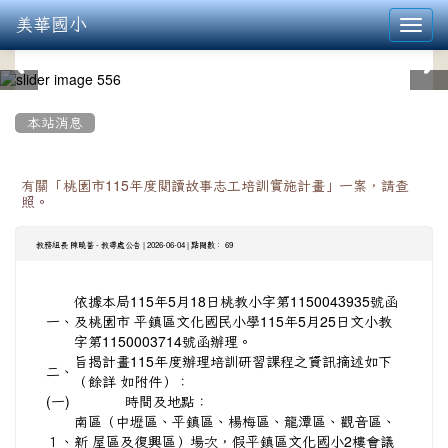
美華國小
Toggl
navig
:::
本站消息
有關「桃園市115年度閱讀故事志工培訓實施計畫」一案，請查
照。
-
| 2026-06-04 | 點閱數： 69
教務組長 陳曉薔
教導處公告
依據本局115年5月18日桃教小字第1150043935號函
一、
及桃園市 平鎮區文化國民小學115年5月25日文小教
字第1150003714號函辦理。
旨揭計畫115年度辦理培訓研習課程之資訊摘述如下
二、
（餘詳 如附件）：
(一)
時間及地點：
南區（中壢區、平鎮區、楊梅區、龍潭區、觀音區、
１、
新 屋區及復興區）場次，假平鎮區文化國小2樓會議