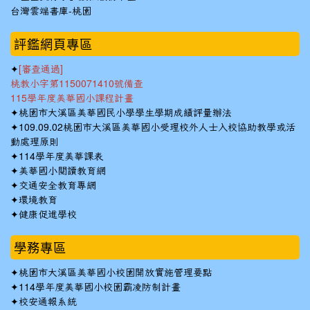
台灣雲端書庫-桃園
:::
評鑑網頁專區
✦
[審查通過]
桃教小字第1150071410號備查
115學年度美華國小課程計畫
✦
桃園市大溪區美華國民小學學生學期成績評量辦法
✦
109.09.02桃園市大溪區美華國小受理校外人士入校協助教學或活
動處理原則
✦
114學年度美華課表
✦
美華國小閱讀教育網
✦
交通安全教育專網
✦
環境教育
✦
健康促進學校
學務專區
✦
桃園市大溪區美華國小校園開放實施管理要點
✦
114學年度美華國小校園霸凌防制計畫
✦
校安通報系統