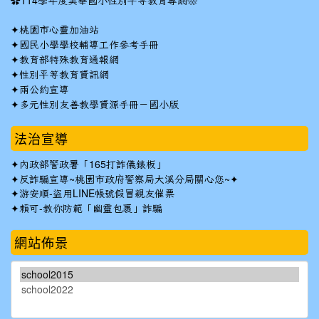
✿
114學年度美華國小性別平等教育專網❀
✦
桃園市心靈加油站
✦
國民小學學校輔導工作參考手冊
✦
教育部特殊教育通報網
✦
性別平等教育資訊網
✦
兩公約宣導
✦
多元性別友善教學資源手冊－國小版
法治宣導
✦
內政部警政署「165打詐儀錶板」
✦反詐騙宣導~桃園市政府警察局大溪分局關心您~✦
✦
游安順-盜用LINE帳號假冒親友催票
✦
賴可-教你防範「幽靈包裹」詐騙
網站佈景