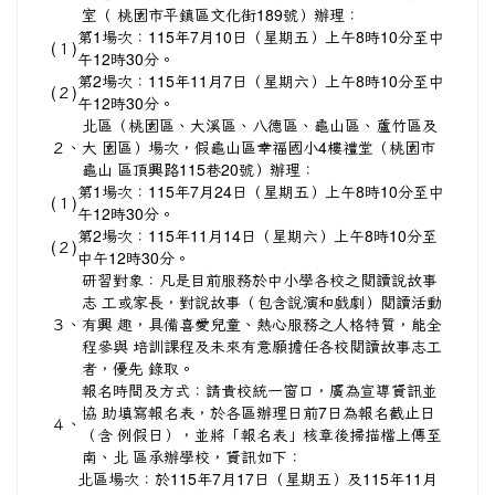
室（ 桃園市平鎮區文化街189號）辦理：
第1場次：115年7月10日（星期五）上午8時10分至中
(１)
午12時30分。
第2場次：115年11月7日（星期六）上午8時10分至中
(２)
午12時30分。
北區（桃園區、大溪區、八德區、龜山區、蘆竹區及
２、
大 園區）場次，假龜山區幸福國小4樓禮堂（桃園市
龜山 區頂興路115巷20號）辦理：
第1場次：115年7月24日（星期五）上午8時10分至中
(１)
午12時30分。
第2場次：115年11月14日（星期六）上午8時10分至
(２)
中午12時30分。
研習對象：凡是目前服務於中小學各校之閱讀說故事
志 工或家長，對說故事（包含說演和戲劇）閱讀活動
３、
有興 趣，具備喜愛兒童、熱心服務之人格特質，能全
程參與 培訓課程及未來有意願擔任各校閱讀故事志工
者，優先 錄取。
報名時間及方式：請貴校統一窗口，廣為宣導資訊並
協 助填寫報名表，於各區辦理日前7日為報名截止日
４、
（含 例假日），並將「報名表」核章後掃描檔上傳至
南、北 區承辦學校，資訊如下：
北區場次：於115年7月17日（星期五）及115年11月