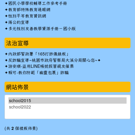
✦
國民小學學校輔導工作參考手冊
✦
教育部特殊教育通報網
✦
性別平等教育資訊網
✦
兩公約宣導
✦
多元性別友善教學資源手冊－國小版
法治宣導
✦
內政部警政署「165打詐儀錶板」
✦反詐騙宣導~桃園市政府警察局大溪分局關心您~✦
✦
游安順-盜用LINE帳號假冒親友催票
✦
賴可-教你防範「幽靈包裹」詐騙
網站佈景
(共
2
個樣板佈景)