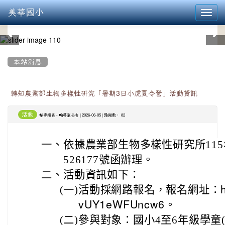
美華國小
Toggl
navig
:::
本站消息
轉知農業部生物多樣性研究「暑期3日小虎夏令營」活動資訊
活動
-
| 2026-06-05 | 點閱數： 82
輔導組長
輔導室公告
一、
依據農業部生物多樣性研究所115年
526177號函辦理。
二、
活動資訊如下：
(一)
活動採網路報名，報名網址：
vUY1eWFUncw6。
(二)
參與對象：國小4至6年級學童