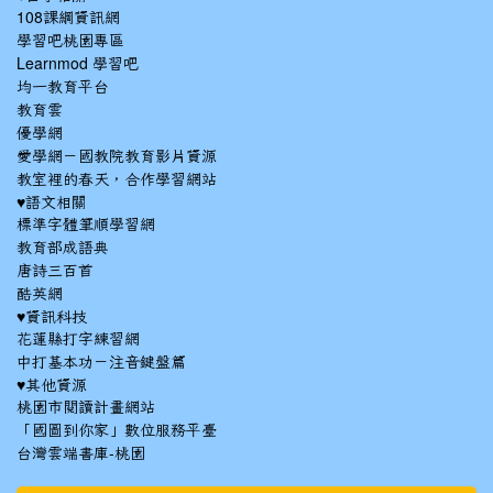
108課綱資訊網
學習吧桃園專區
Learnmod 學習吧
均一教育平台
教育雲
優學網
愛學網－國教院教育影片資源
教室裡的春天，合作學習網站
♥語文相關
標準字體筆順學習網
教育部成語典
唐詩三百首
酷英網
♥資訊科技
花蓮縣打字練習網
中打基本功－注音鍵盤篇
♥其他資源
桃園市閱讀計畫網站
「國圖到你家」數位服務平臺
台灣雲端書庫-桃園
:::