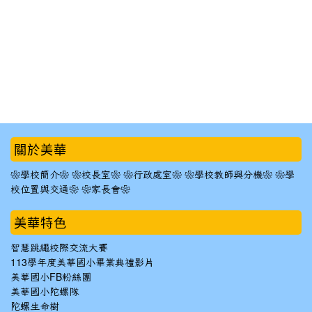
:::
關於美華
❀學校簡介❀
❀校長室❀
❀行政處室❀
❀學校教師與分機❀
❀學
校位置與交通❀
❀家長會❀
美華特色
智慧跳繩校際交流大賽
113學年度美華國小畢業典禮影片
美華國小FB粉絲團
美華國小陀螺隊
陀螺生命樹