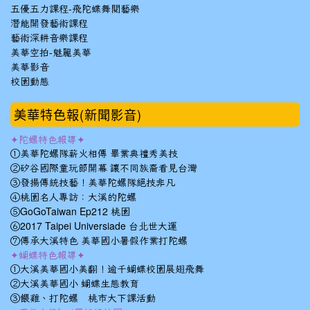
五優五力課程-飛陀蝶舞閱藝樂
潛能開發藝術課程
藝術深耕音樂課程
美華空拍-魅麗美華
美華影音
校園動態
美華特色報(新聞影音)
✦陀螺特色報導✦
①美華陀螺隊薪火相傳 畢業典禮秀美技
②矽谷國際童玩節開幕 讓不同族裔看見台灣
③發揚傳統技藝！美華陀螺隊絕技非凡
④桃園名人專訪：大溪的陀螺
⑤GoGoTaiwan Ep212 桃園
⑥2017 Taipei Universiade 台北世大運
⑦傳承大溪特色 美華國小暑假作業打陀螺
✦蝴蝶特色報導✦
①大溪美華國小美翻！逾千蝴蝶校園展翅飛舞
②大溪美華國小 蝴蝶生態教育
③餵雞、打陀螺 桃市大下課活動