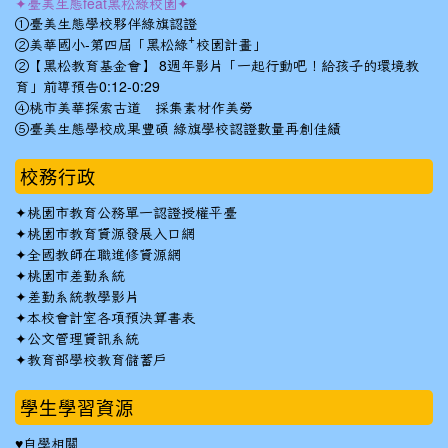
✦臺美生態feat黑松綠校園✦
①臺美生態學校夥伴綠旗認證
②美華國小-第四屆「黑松綠⁺校園計畫」
②【黑松教育基金會】 8週年影片「一起行動吧！給孩子的環境教
育」前導預告0:12-0:29
④桃市美華探索古道 採集素材作美勞
⑤臺美生態學校成果豐碩 綠旗學校認證數量再創佳績
校務行政
✦
桃園市教育公務單一認證授權平臺
✦
桃園市教育資源發展入口網
✦
全國教師在職進修資源網
✦
桃園市差勤系統
✦
差勤系統教學影片
✦
本校會計室各項預決算書表
✦
公文管理資訊系統
✦
教育部學校教育儲蓄戶
學生學習資源
♥自學相關