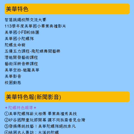
美華特色
智慧跳繩校際交流大賽
113學年度美華國小畢業典禮影片
美華國小FB粉絲團
美華國小陀螺隊
陀螺生命樹
五優五力課程-飛陀蝶舞閱藝樂
潛能開發藝術課程
藝術深耕音樂課程
美華空拍-魅麗美華
美華影音
校園動態
美華特色報(新聞影音)
✦陀螺特色報導✦
①美華陀螺隊薪火相傳 畢業典禮秀美技
②矽谷國際童玩節開幕 讓不同族裔看見台灣
③發揚傳統技藝！美華陀螺隊絕技非凡
④桃園名人專訪：大溪的陀螺