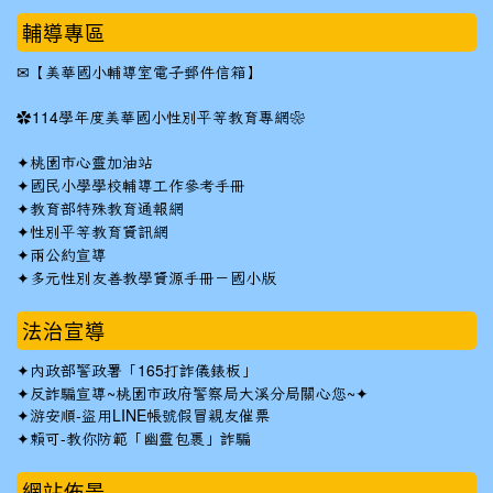
輔導專區
✉
【美華國小輔導室電子郵件信箱】
✿
114學年度美華國小性別平等教育專網❀
✦
桃園市心靈加油站
✦
國民小學學校輔導工作參考手冊
✦
教育部特殊教育通報網
✦
性別平等教育資訊網
✦
兩公約宣導
✦
多元性別友善教學資源手冊－國小版
法治宣導
✦
內政部警政署「165打詐儀錶板」
✦反詐騙宣導~桃園市政府警察局大溪分局關心您~✦
✦
游安順-盜用LINE帳號假冒親友催票
✦
賴可-教你防範「幽靈包裹」詐騙
網站佈景