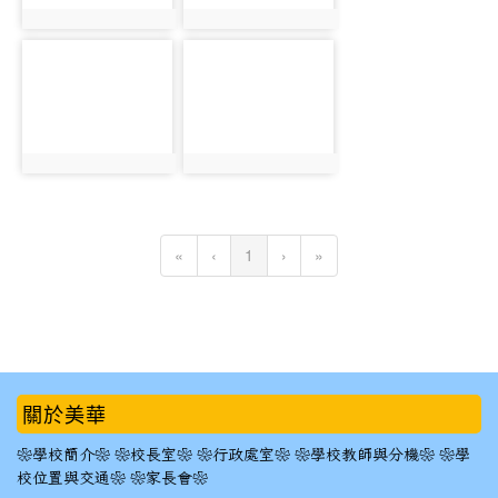
photo:711
photo:712
photo-
photo-
713
714
photo:713
photo:714
(current)
«
‹
1
›
»
:::
關於美華
❀學校簡介❀
❀校長室❀
❀行政處室❀
❀學校教師與分機❀
❀學
校位置與交通❀
❀家長會❀