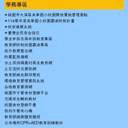
學務專區
✦
桃園市大溪區美華國小校園開放實施管理要點
✦
114學年度美華國小校園霸凌防制計畫
✦
校安通報系統
✦
臺灣全民安全指引
學生申訴及再申訴制度專區
教育部防制校園霸凌專區
校外教學整合網
防震監測填報
水土保持與農村再生教育網
土石流防災資訊網
教育部綠色夥伴學校
環境教育管理資訊系統
品格教育資源網
桃園市午餐食材登錄平台
交通安全輔助教材
校園食材登錄平臺
我的午餐有心機
教育部健康體育護照
公共場所CPR+AED教育訓練教材