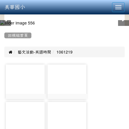
美華國小
Toggl
navig
:::
回模組首頁

藝文活動-英語時間
1061219
photo-
photo-
709
710
photo:709
photo:710
photo-
photo-
711
712