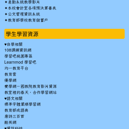
✦
差勤系統教學影片
✦
本校會計室各項預決算書表
✦
公文管理資訊系統
✦
教育部學校教育儲蓄戶
學生學習資源
♥自學相關
108課綱資訊網
學習吧桃園專區
Learnmod 學習吧
均一教育平台
教育雲
優學網
愛學網－國教院教育影片資源
教室裡的春天，合作學習網站
♥語文相關
標準字體筆順學習網
教育部成語典
唐詩三百首
酷英網
♥資訊科技