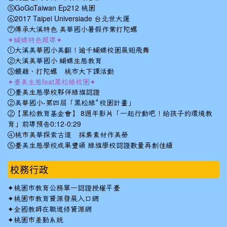
⑤GoGoTaiwan Ep212 桃園
⑥2017 Taipei Universiade 台北世大運
⑦傳承大溪特色 美華國小暑假作業打陀螺
✦蝴蝶特色報導✦
①大溪美華國小美翻！逾千蝴蝶校園展翅飛舞
②大溪美華國小 蝴蝶生態教育
③餵雞、打陀螺 桃市大下課活動
✦臺美生態feat黑松綠校園✦
①臺美生態學校夥伴綠旗認證
②美華國小-第四屆「黑松綠⁺校園計畫」
②【黑松教育基金會】 8週年影片「一起行動吧！給孩子的環境教
育」前導預告0:12-0:29
④桃市美華探索古道 採集素材作美勞
⑤臺美生態學校成果豐碩 綠旗學校認證數量再創佳績
校務行政
✦
桃園市教育公務單一認證授權平臺
✦
桃園市教育資源發展入口網
✦
全國教師在職進修資源網
✦
桃園市差勤系統