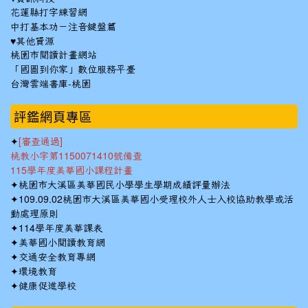
花蓮縣打字練習網
中打基本功－注音鍵盤篇
♥其他資源
桃園市閱讀計畫網站
「國圖到你家」數位服務平臺
台灣雲端書庫-桃園
:::
評鑑網頁專區
✦
[審查通過]
桃教小字第1150071410號備查
115學年度美華國小課程計畫
✦
桃園市大溪區美華國民小學學生學期成績評量辦法
✦
109.09.02桃園市大溪區美華國小受理校外人士入校協助教學或活
動處理原則
✦
114學年度美華課表
✦
美華國小閱讀教育網
✦
交通安全教育專網
✦
環境教育
✦
健康促進學校