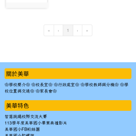
photo:618
(current)
«
‹
1
›
»
:::
關於美華
❀學校簡介❀
❀校長室❀
❀行政處室❀
❀學校教師與分機❀
❀學
校位置與交通❀
❀家長會❀
美華特色
智慧跳繩校際交流大賽
113學年度美華國小畢業典禮影片
美華國小FB粉絲團
美華國小陀螺隊