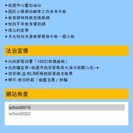
✦
桃園市心靈加油站
✦
國民小學學校輔導工作參考手冊
✦
教育部特殊教育通報網
✦
性別平等教育資訊網
✦
兩公約宣導
✦
多元性別友善教學資源手冊－國小版
法治宣導
✦
內政部警政署「165打詐儀錶板」
✦反詐騙宣導~桃園市政府警察局大溪分局關心您~✦
✦
游安順-盜用LINE帳號假冒親友催票
✦
賴可-教你防範「幽靈包裹」詐騙
網站佈景