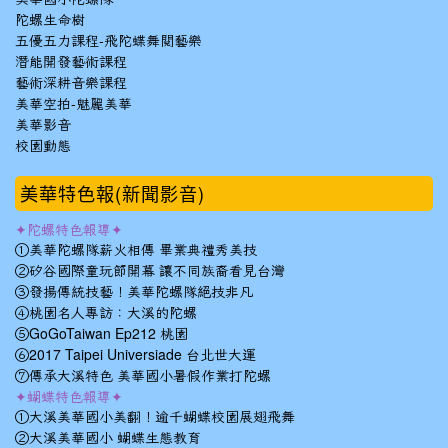
陀螺生命樹
五優五力課程-飛陀蝶舞閱藝樂
潛能開發藝術課程
藝術深耕音樂課程
美華空拍-魅麗美華
美華影音
校園動態
美華特色報(新聞影音)
✦陀螺特色報導✦
①美華陀螺隊薪火相傳 畢業典禮秀美技
②矽谷國際童玩節開幕 讓不同族裔看見台灣
③發揚傳統技藝！美華陀螺隊絕技非凡
④桃園名人專訪：大溪的陀螺
⑤GoGoTaiwan Ep212 桃園
⑥2017 Taipei Universiade 台北世大運
⑦傳承大溪特色 美華國小暑假作業打陀螺
✦蝴蝶特色報導✦
①大溪美華國小美翻！逾千蝴蝶校園展翅飛舞
②大溪美華國小 蝴蝶生態教育