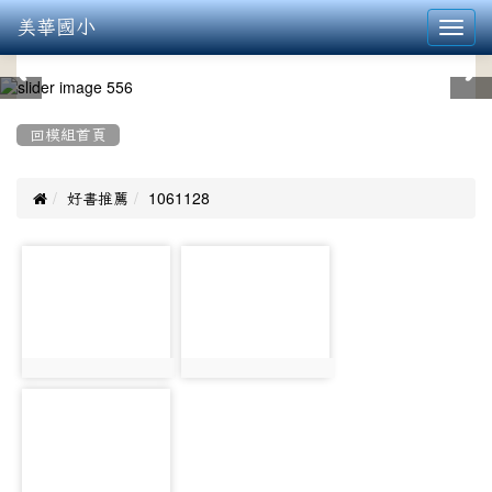
美華國小
Toggl
navig
:::
回模組首頁

好書推薦
1061128
photo-
photo-
616
617
photo:616
photo:617
photo-
618