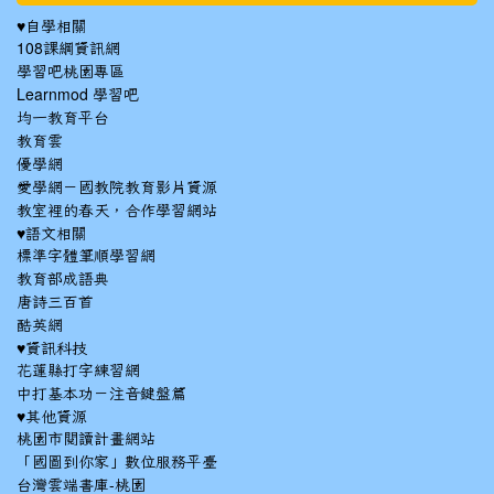
♥自學相關
108課綱資訊網
學習吧桃園專區
Learnmod 學習吧
均一教育平台
教育雲
優學網
愛學網－國教院教育影片資源
教室裡的春天，合作學習網站
♥語文相關
標準字體筆順學習網
教育部成語典
唐詩三百首
酷英網
♥資訊科技
花蓮縣打字練習網
中打基本功－注音鍵盤篇
♥其他資源
桃園市閱讀計畫網站
「國圖到你家」數位服務平臺
台灣雲端書庫-桃園