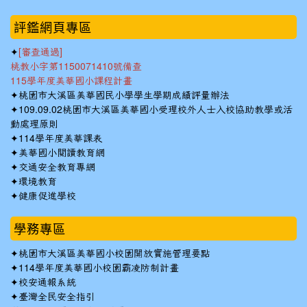
:::
評鑑網頁專區
✦
[審查通過]
桃教小字第1150071410號備查
115學年度美華國小課程計畫
✦
桃園市大溪區美華國民小學學生學期成績評量辦法
✦
109.09.02桃園市大溪區美華國小受理校外人士入校協助教學或活
動處理原則
✦
114學年度美華課表
✦
美華國小閱讀教育網
✦
交通安全教育專網
✦
環境教育
✦
健康促進學校
學務專區
✦
桃園市大溪區美華國小校園開放實施管理要點
✦
114學年度美華國小校園霸凌防制計畫
✦
校安通報系統
✦
臺灣全民安全指引