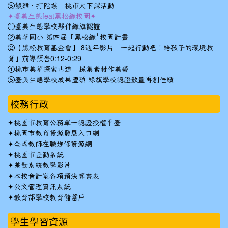
③餵雞、打陀螺 桃市大下課活動
✦臺美生態feat黑松綠校園✦
①臺美生態學校夥伴綠旗認證
②美華國小-第四屆「黑松綠⁺校園計畫」
②【黑松教育基金會】 8週年影片「一起行動吧！給孩子的環境教
育」前導預告0:12-0:29
④桃市美華探索古道 採集素材作美勞
⑤臺美生態學校成果豐碩 綠旗學校認證數量再創佳績
校務行政
✦
桃園市教育公務單一認證授權平臺
✦
桃園市教育資源發展入口網
✦
全國教師在職進修資源網
✦
桃園市差勤系統
✦
差勤系統教學影片
✦
本校會計室各項預決算書表
✦
公文管理資訊系統
✦
教育部學校教育儲蓄戶
學生學習資源