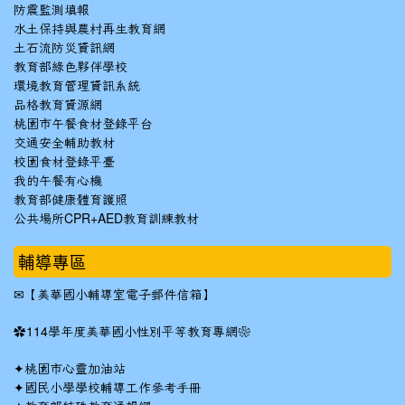
防震監測填報
水土保持與農村再生教育網
土石流防災資訊網
教育部綠色夥伴學校
環境教育管理資訊系統
品格教育資源網
桃園市午餐食材登錄平台
交通安全輔助教材
校園食材登錄平臺
我的午餐有心機
教育部健康體育護照
公共場所CPR+AED教育訓練教材
輔導專區
✉
【美華國小輔導室電子郵件信箱】
✿
114學年度美華國小性別平等教育專網❀
✦
桃園市心靈加油站
✦
國民小學學校輔導工作參考手冊