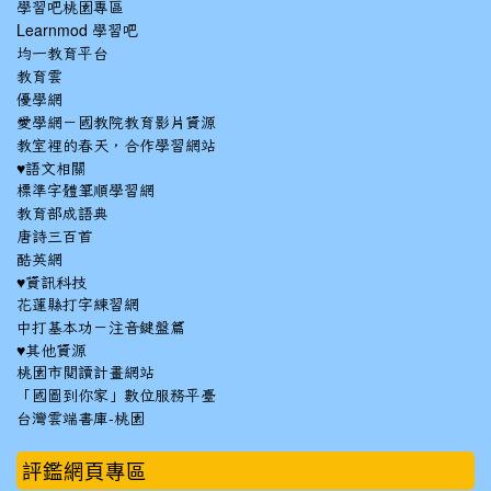
學習吧桃園專區
Learnmod 學習吧
均一教育平台
教育雲
優學網
愛學網－國教院教育影片資源
教室裡的春天，合作學習網站
♥語文相關
標準字體筆順學習網
教育部成語典
唐詩三百首
酷英網
♥資訊科技
花蓮縣打字練習網
中打基本功－注音鍵盤篇
♥其他資源
桃園市閱讀計畫網站
「國圖到你家」數位服務平臺
台灣雲端書庫-桃園
:::
評鑑網頁專區