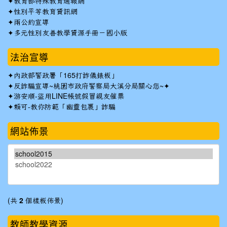
✦
教育部特殊教育通報網
✦
性別平等教育資訊網
✦
兩公約宣導
✦
多元性別友善教學資源手冊－國小版
法治宣導
✦
內政部警政署「165打詐儀錶板」
✦反詐騙宣導~桃園市政府警察局大溪分局關心您~✦
✦
游安順-盜用LINE帳號假冒親友催票
✦
賴可-教你防範「幽靈包裹」詐騙
網站佈景
(共
2
個樣板佈景)
教師教學資源