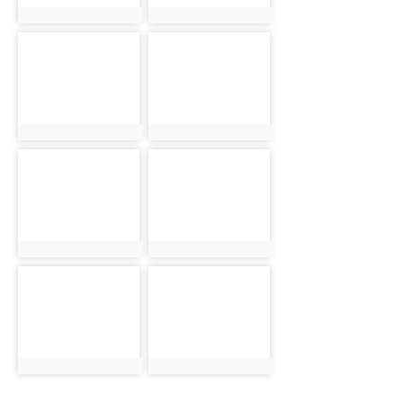
photo:473
photo:474
photo-
photo-
475
476
photo:475
photo:476
photo-
photo-
477
478
photo:477
photo:478
photo-
photo-
479
480
photo:479
photo:480