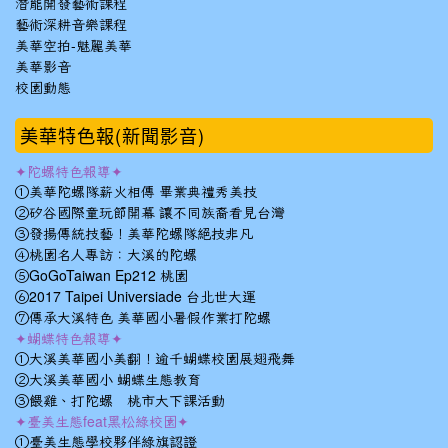
潛能開發藝術課程
藝術深耕音樂課程
美華空拍-魅麗美華
美華影音
校園動態
美華特色報(新聞影音)
✦陀螺特色報導✦
①美華陀螺隊薪火相傳 畢業典禮秀美技
②矽谷國際童玩節開幕 讓不同族裔看見台灣
③發揚傳統技藝！美華陀螺隊絕技非凡
④桃園名人專訪：大溪的陀螺
⑤GoGoTaiwan Ep212 桃園
⑥2017 Taipei Universiade 台北世大運
⑦傳承大溪特色 美華國小暑假作業打陀螺
✦蝴蝶特色報導✦
①大溪美華國小美翻！逾千蝴蝶校園展翅飛舞
②大溪美華國小 蝴蝶生態教育
③餵雞、打陀螺 桃市大下課活動
✦臺美生態feat黑松綠校園✦
①臺美生態學校夥伴綠旗認證