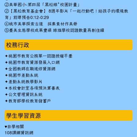
②美華國小-第四屆「黑松綠⁺校園計畫」
②【黑松教育基金會】 8週年影片「一起行動吧！給孩子的環境教
育」前導預告0:12-0:29
④桃市美華探索古道 採集素材作美勞
⑤臺美生態學校成果豐碩 綠旗學校認證數量再創佳績
校務行政
✦
桃園市教育公務單一認證授權平臺
✦
桃園市教育資源發展入口網
✦
全國教師在職進修資源網
✦
桃園市差勤系統
✦
差勤系統教學影片
✦
本校會計室各項預決算書表
✦
公文管理資訊系統
✦
教育部學校教育儲蓄戶
學生學習資源
♥自學相關
108課綱資訊網