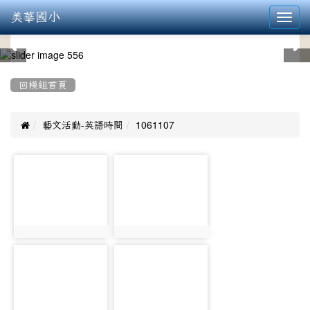
美華國小
Toggl
navig
:::
回模組首頁

藝文活動-英語時間
1061107
photo-
photo-
471
472
photo:471
photo:472
photo-
photo-
473
474