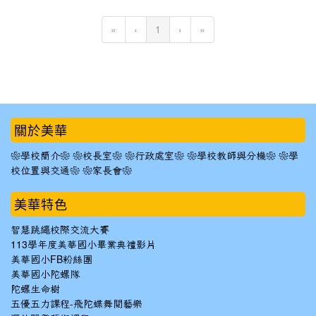
(current)
«
‹
1
›
»
:::
關於美華
❀學校簡介❀
❀校長室❀
❀行政處室❀
❀學校教師與分機❀
❀學
校位置與交通❀
❀家長會❀
美華特色
智慧跳繩校際交流大賽
113學年度美華國小畢業典禮影片
美華國小FB粉絲團
美華國小陀螺隊
陀螺生命樹
五優五力課程-飛陀蝶舞閱藝樂