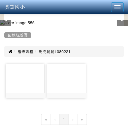
美華國小
Toggl
navig
:::
回模組首頁

音樂課程
烏克麗麗1080221
photo-
photo-
1545
1546
photo:1545
photo:1546
(current)
«
‹
1
›
»