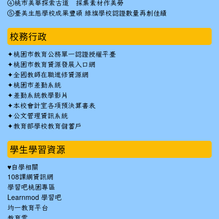
④桃市美華探索古道 採集素材作美勞
⑤臺美生態學校成果豐碩 綠旗學校認證數量再創佳績
校務行政
✦
桃園市教育公務單一認證授權平臺
✦
桃園市教育資源發展入口網
✦
全國教師在職進修資源網
✦
桃園市差勤系統
✦
差勤系統教學影片
✦
本校會計室各項預決算書表
✦
公文管理資訊系統
✦
教育部學校教育儲蓄戶
學生學習資源
♥自學相關
108課綱資訊網
學習吧桃園專區
Learnmod 學習吧
均一教育平台
教育雲