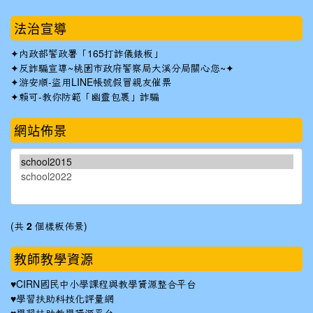
法治宣導
✦
內政部警政署「165打詐儀錶板」
✦反詐騙宣導~桃園市政府警察局大溪分局關心您~✦
✦
游安順-盜用LINE帳號假冒親友催票
✦
賴可-教你防範「幽靈包裹」詐騙
網站佈景
(共
2
個樣板佈景)
教師教學資源
♥
CIRN國民中小學課程與教學資源整合平台
♥
學習扶助科技化評量網