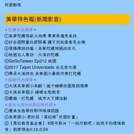
校園動態
美華特色報(新聞影音)
✦陀螺特色報導✦
①美華陀螺隊薪火相傳 畢業典禮秀美技
②矽谷國際童玩節開幕 讓不同族裔看見台灣
③發揚傳統技藝！美華陀螺隊絕技非凡
④桃園名人專訪：大溪的陀螺
⑤GoGoTaiwan Ep212 桃園
⑥2017 Taipei Universiade 台北世大運
⑦傳承大溪特色 美華國小暑假作業打陀螺
✦蝴蝶特色報導✦
①大溪美華國小美翻！逾千蝴蝶校園展翅飛舞
②大溪美華國小 蝴蝶生態教育
③餵雞、打陀螺 桃市大下課活動
✦臺美生態feat黑松綠校園✦
①臺美生態學校夥伴綠旗認證
②美華國小-第四屆「黑松綠⁺校園計畫」
②【黑松教育基金會】 8週年影片「一起行動吧！給孩子的環境教
育」前導預告0:12-0:29