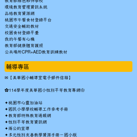
教育部綠色夥伴學校
環境教育管理資訊系統
品格教育資源網
桃園市午餐食材登錄平台
交通安全輔助教材
校園食材登錄平臺
我的午餐有心機
教育部健康體育護照
公共場所CPR+AED教育訓練教材
輔導專區
✉
【美華國小輔導室電子郵件信箱】
✿
114學年度美華國小性別平等教育專網❀
✦
桃園市心靈加油站
✦
國民小學學校輔導工作參考手冊
✦
教育部特殊教育通報網
✦
性別平等教育資訊網
✦
兩公約宣導
✦
多元性別友善教學資源手冊－國小版