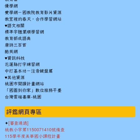
優學網
愛學網－國教院教育影片資源
教室裡的春天，合作學習網站
♥語文相關
標準字體筆順學習網
教育部成語典
唐詩三百首
酷英網
♥資訊科技
花蓮縣打字練習網
中打基本功－注音鍵盤篇
♥其他資源
桃園市閱讀計畫網站
「國圖到你家」數位服務平臺
台灣雲端書庫-桃園
:::
評鑑網頁專區
✦
[審查通過]
桃教小字第1150071410號備查
115學年度美華國小課程計畫