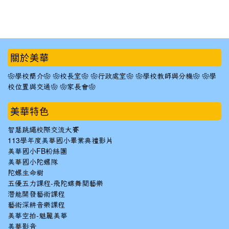
:::
關於美華
❀學校簡介❀
❀校長室❀
❀行政處室❀
❀學校教師與分機❀
❀學
校位置與交通❀
❀家長會❀
美華特色
智慧跳繩校際交流大賽
113學年度美華國小畢業典禮影片
美華國小FB粉絲團
美華國小陀螺隊
陀螺生命樹
五優五力課程-飛陀蝶舞閱藝樂
潛能開發藝術課程
藝術深耕音樂課程
美華空拍-魅麗美華
美華影音