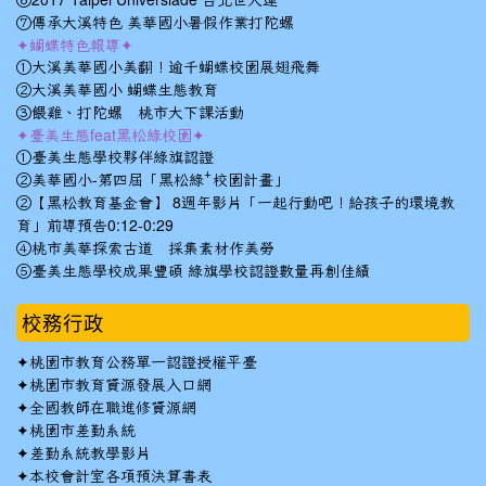
⑥2017 Taipei Universiade 台北世大運
⑦傳承大溪特色 美華國小暑假作業打陀螺
✦蝴蝶特色報導✦
①大溪美華國小美翻！逾千蝴蝶校園展翅飛舞
②大溪美華國小 蝴蝶生態教育
③餵雞、打陀螺 桃市大下課活動
✦臺美生態feat黑松綠校園✦
①臺美生態學校夥伴綠旗認證
②美華國小-第四屆「黑松綠⁺校園計畫」
②【黑松教育基金會】 8週年影片「一起行動吧！給孩子的環境教
育」前導預告0:12-0:29
④桃市美華探索古道 採集素材作美勞
⑤臺美生態學校成果豐碩 綠旗學校認證數量再創佳績
校務行政
✦
桃園市教育公務單一認證授權平臺
✦
桃園市教育資源發展入口網
✦
全國教師在職進修資源網
✦
桃園市差勤系統
✦
差勤系統教學影片
✦
本校會計室各項預決算書表