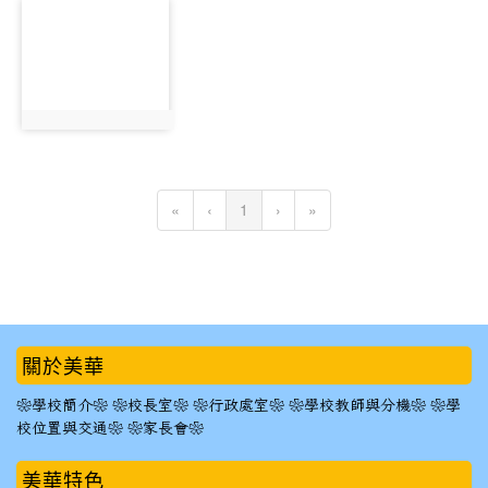
photo-
1279
photo:1279
(current)
«
‹
1
›
»
:::
關於美華
❀學校簡介❀
❀校長室❀
❀行政處室❀
❀學校教師與分機❀
❀學
校位置與交通❀
❀家長會❀
美華特色