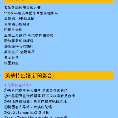
智慧跳繩校際交流大賽
113學年度美華國小畢業典禮影片
美華國小FB粉絲團
美華國小陀螺隊
陀螺生命樹
五優五力課程-飛陀蝶舞閱藝樂
潛能開發藝術課程
藝術深耕音樂課程
美華空拍-魅麗美華
美華影音
校園動態
美華特色報(新聞影音)
✦陀螺特色報導✦
①美華陀螺隊薪火相傳 畢業典禮秀美技
②矽谷國際童玩節開幕 讓不同族裔看見台灣
③發揚傳統技藝！美華陀螺隊絕技非凡
④桃園名人專訪：大溪的陀螺
⑤GoGoTaiwan Ep212 桃園