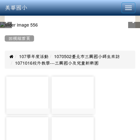
美華國小
Toggl
navig
:::
回模組首頁

107學年度活動
1070502臺北市三興國小師生來訪
1071016校外教學---三興國小及兒童新樂園
photo-
photo-
1269
1270
photo:1269
photo:1270
photo-
photo-
1271
1272