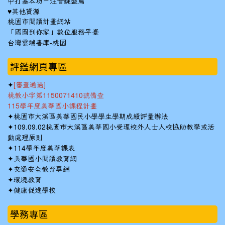
中打基本功－注音鍵盤篇
♥其他資源
桃園市閱讀計畫網站
「國圖到你家」數位服務平臺
台灣雲端書庫-桃園
:::
評鑑網頁專區
✦
[審查通過]
桃教小字第1150071410號備查
115學年度美華國小課程計畫
✦
桃園市大溪區美華國民小學學生學期成績評量辦法
✦
109.09.02桃園市大溪區美華國小受理校外人士入校協助教學或活
動處理原則
✦
114學年度美華課表
✦
美華國小閱讀教育網
✦
交通安全教育專網
✦
環境教育
✦
健康促進學校
學務專區