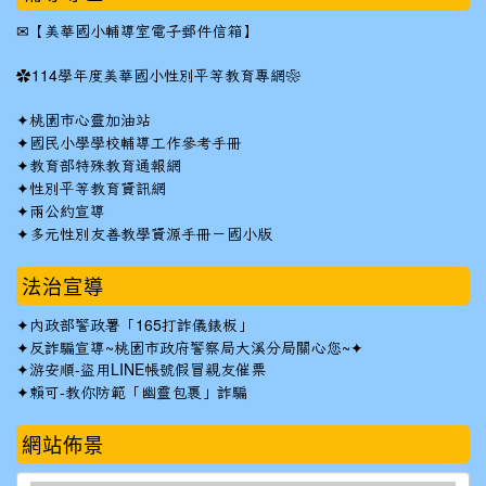
✉
【美華國小輔導室電子郵件信箱】
✿
114學年度美華國小性別平等教育專網❀
✦
桃園市心靈加油站
✦
國民小學學校輔導工作參考手冊
✦
教育部特殊教育通報網
✦
性別平等教育資訊網
✦
兩公約宣導
✦
多元性別友善教學資源手冊－國小版
法治宣導
✦
內政部警政署「165打詐儀錶板」
✦反詐騙宣導~桃園市政府警察局大溪分局關心您~✦
✦
游安順-盜用LINE帳號假冒親友催票
✦
賴可-教你防範「幽靈包裹」詐騙
網站佈景