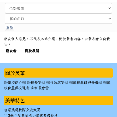
網友個人意見，不代表本站立場，對於發言內容，由發表者自負責
任。
發表者
樹狀展開
:::
關於美華
❀學校簡介❀
❀校長室❀
❀行政處室❀
❀學校教師與分機❀
❀學
校位置與交通❀
❀家長會❀
美華特色
智慧跳繩校際交流大賽
113學年度美華國小畢業典禮影片