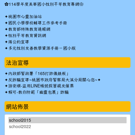
✿
114學年度美華國小性別平等教育專網❀
✦
桃園市心靈加油站
✦
國民小學學校輔導工作參考手冊
✦
教育部特殊教育通報網
✦
性別平等教育資訊網
✦
兩公約宣導
✦
多元性別友善教學資源手冊－國小版
法治宣導
✦
內政部警政署「165打詐儀錶板」
✦反詐騙宣導~桃園市政府警察局大溪分局關心您~✦
✦
游安順-盜用LINE帳號假冒親友催票
✦
賴可-教你防範「幽靈包裹」詐騙
網站佈景