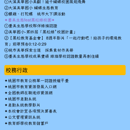
①大溪美華國小美翻！逾千蝴蝶校園展翅飛舞
②大溪美華國小 蝴蝶生態教育
③餵雞、打陀螺 桃市大下課活動
✦臺美生態feat黑松綠校園✦
①臺美生態學校夥伴綠旗認證
②美華國小-第四屆「黑松綠⁺校園計畫」
②【黑松教育基金會】 8週年影片「一起行動吧！給孩子的環境教
育」前導預告0:12-0:29
④桃市美華探索古道 採集素材作美勞
⑤臺美生態學校成果豐碩 綠旗學校認證數量再創佳績
校務行政
✦
桃園市教育公務單一認證授權平臺
✦
桃園市教育資源發展入口網
✦
全國教師在職進修資源網
✦
桃園市差勤系統
✦
差勤系統教學影片
✦
本校會計室各項預決算書表
✦
公文管理資訊系統
✦
教育部學校教育儲蓄戶