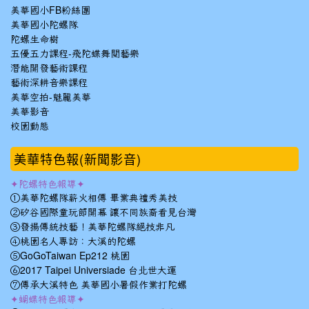
美華國小FB粉絲團
美華國小陀螺隊
陀螺生命樹
五優五力課程-飛陀蝶舞閱藝樂
潛能開發藝術課程
藝術深耕音樂課程
美華空拍-魅麗美華
美華影音
校園動態
美華特色報(新聞影音)
✦陀螺特色報導✦
①美華陀螺隊薪火相傳 畢業典禮秀美技
②矽谷國際童玩節開幕 讓不同族裔看見台灣
③發揚傳統技藝！美華陀螺隊絕技非凡
④桃園名人專訪：大溪的陀螺
⑤GoGoTaiwan Ep212 桃園
⑥2017 Taipei Universiade 台北世大運
⑦傳承大溪特色 美華國小暑假作業打陀螺
✦蝴蝶特色報導✦