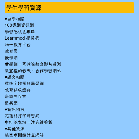
學生學習資源
♥自學相關
108課綱資訊網
學習吧桃園專區
Learnmod 學習吧
均一教育平台
教育雲
優學網
愛學網－國教院教育影片資源
教室裡的春天，合作學習網站
♥語文相關
標準字體筆順學習網
教育部成語典
唐詩三百首
酷英網
♥資訊科技
花蓮縣打字練習網
中打基本功－注音鍵盤篇
♥其他資源
桃園市閱讀計畫網站