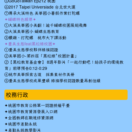
⑤GoGoTaiwan Ep212 桃園
⑥2017 Taipei Universiade 台北世大運
⑦傳承大溪特色 美華國小暑假作業打陀螺
✦蝴蝶特色報導✦
①大溪美華國小美翻！逾千蝴蝶校園展翅飛舞
②大溪美華國小 蝴蝶生態教育
③餵雞、打陀螺 桃市大下課活動
✦臺美生態feat黑松綠校園✦
①臺美生態學校夥伴綠旗認證
②美華國小-第四屆「黑松綠⁺校園計畫」
②【黑松教育基金會】 8週年影片「一起行動吧！給孩子的環境教
育」前導預告0:12-0:29
④桃市美華探索古道 採集素材作美勞
⑤臺美生態學校成果豐碩 綠旗學校認證數量再創佳績
校務行政
✦
桃園市教育公務單一認證授權平臺
✦
桃園市教育資源發展入口網
✦
全國教師在職進修資源網
✦
桃園市差勤系統
✦
差勤系統教學影片