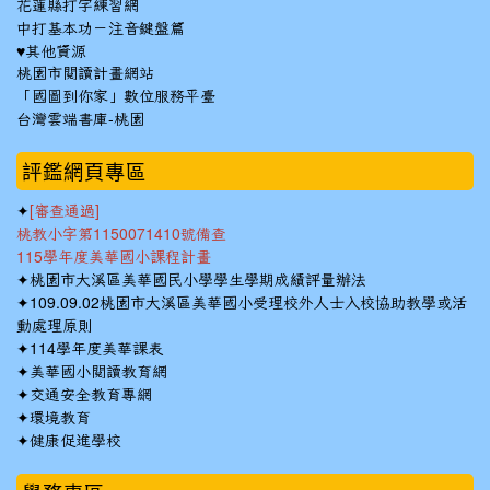
花蓮縣打字練習網
中打基本功－注音鍵盤篇
♥其他資源
桃園市閱讀計畫網站
「國圖到你家」數位服務平臺
台灣雲端書庫-桃園
:::
評鑑網頁專區
✦
[審查通過]
桃教小字第1150071410號備查
115學年度美華國小課程計畫
✦
桃園市大溪區美華國民小學學生學期成績評量辦法
✦
109.09.02桃園市大溪區美華國小受理校外人士入校協助教學或活
動處理原則
✦
114學年度美華課表
✦
美華國小閱讀教育網
✦
交通安全教育專網
✦
環境教育
✦
健康促進學校