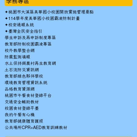
學務專區
✦
桃園市大溪區美華國小校園開放實施管理要點
✦
114學年度美華國小校園霸凌防制計畫
✦
校安通報系統
✦
臺灣全民安全指引
學生申訴及再申訴制度專區
教育部防制校園霸凌專區
校外教學整合網
防震監測填報
水土保持與農村再生教育網
土石流防災資訊網
教育部綠色夥伴學校
環境教育管理資訊系統
品格教育資源網
桃園市午餐食材登錄平台
交通安全輔助教材
校園食材登錄平臺
我的午餐有心機
教育部健康體育護照
公共場所CPR+AED教育訓練教材