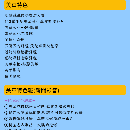
美華特色
智慧跳繩校際交流大賽
113學年度美華國小畢業典禮影片
美華國小FB粉絲團
美華國小陀螺隊
陀螺生命樹
五優五力課程-飛陀蝶舞閱藝樂
潛能開發藝術課程
藝術深耕音樂課程
美華空拍-魅麗美華
美華影音
校園動態
美華特色報(新聞影音)
✦陀螺特色報導✦
①美華陀螺隊薪火相傳 畢業典禮秀美技
②矽谷國際童玩節開幕 讓不同族裔看見台灣
③發揚傳統技藝！美華陀螺隊絕技非凡
④桃園名人專訪：大溪的陀螺