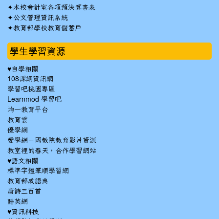
✦
本校會計室各項預決算書表
✦
公文管理資訊系統
✦
教育部學校教育儲蓄戶
學生學習資源
♥自學相關
108課綱資訊網
學習吧桃園專區
Learnmod 學習吧
均一教育平台
教育雲
優學網
愛學網－國教院教育影片資源
教室裡的春天，合作學習網站
♥語文相關
標準字體筆順學習網
教育部成語典
唐詩三百首
酷英網
♥資訊科技