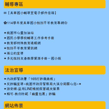
輔導專區
✉
【美華國小輔導室電子郵件信箱】
✿
114學年度美華國小性別平等教育專網❀
✦
桃園市心靈加油站
✦
國民小學學校輔導工作參考手冊
✦
教育部特殊教育通報網
✦
性別平等教育資訊網
✦
兩公約宣導
✦
多元性別友善教學資源手冊－國小版
法治宣導
✦
內政部警政署「165打詐儀錶板」
✦反詐騙宣導~桃園市政府警察局大溪分局關心您~✦
✦
游安順-盜用LINE帳號假冒親友催票
✦
賴可-教你防範「幽靈包裹」詐騙
網站佈景