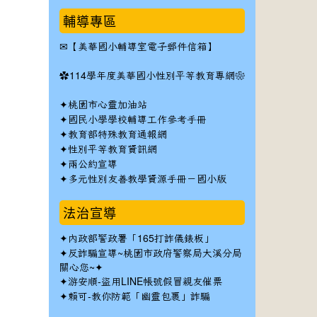
輔導專區
✉
【美華國小輔導室電子郵件信箱】
✿
114學年度美華國小性別平等教育專網❀
✦
桃園市心靈加油站
✦
國民小學學校輔導工作參考手冊
✦
教育部特殊教育通報網
✦
性別平等教育資訊網
✦
兩公約宣導
✦
多元性別友善教學資源手冊－國小版
法治宣導
✦
內政部警政署「165打詐儀錶板」
✦反詐騙宣導~桃園市政府警察局大溪分局
關心您~✦
✦
游安順-盜用LINE帳號假冒親友催票
✦
賴可-教你防範「幽靈包裹」詐騙