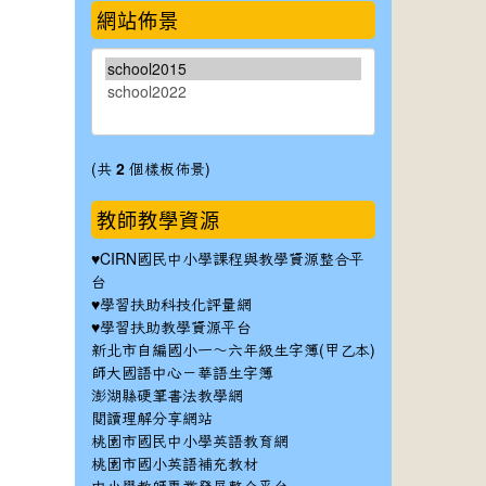
網站佈景
(共
2
個樣板佈景)
教師教學資源
♥
CIRN國民中小學課程與教學資源整合平
台
♥
學習扶助科技化評量網
♥
學習扶助教學資源平台
新北市自編國小一～六年級生字簿(甲乙本)
師大國語中心－華語生字簿
澎湖縣硬筆書法教學網
閱讀理解分享網站
桃園市國民中小學英語教育網
桃園市國小英語補充教材