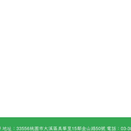
：33556桃園市大溪區美華里15鄰金山路50號 電話：03-38824