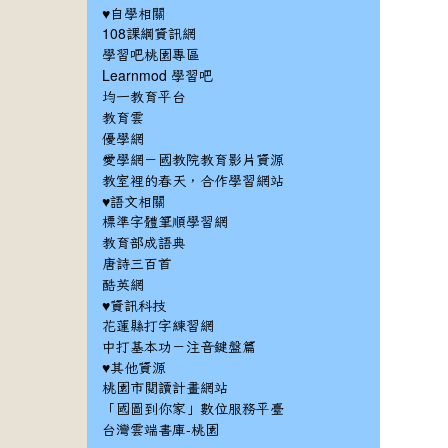
♥自學相關
108課綱資訊網
學習吧桃園專區
Learnmod 學習吧
均一教育平台
教育雲
優學網
愛學網－國教院教育影片資源
教室裡的春天，合作學習網站
♥語文相關
標準字體筆順學習網
教育部成語典
唐詩三百首
酷英網
♥資訊科技
花蓮縣打字練習網
中打基本功－注音鍵盤篇
♥其他資源
桃園市閱讀計畫網站
「國圖到你家」數位服務平臺
台灣雲端書庫-桃園