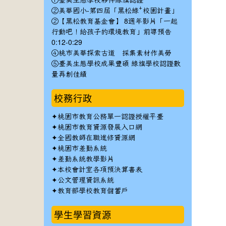
①臺美生態學校夥伴綠旗認證
②美華國小-第四屆「黑松綠⁺校園計畫」
②【黑松教育基金會】 8週年影片「一起
行動吧！給孩子的環境教育」前導預告
0:12-0:29
④桃市美華探索古道 採集素材作美勞
⑤臺美生態學校成果豐碩 綠旗學校認證數
量再創佳績
校務行政
✦
桃園市教育公務單一認證授權平臺
✦
桃園市教育資源發展入口網
✦
全國教師在職進修資源網
✦
桃園市差勤系統
✦
差勤系統教學影片
✦
本校會計室各項預決算書表
✦
公文管理資訊系統
✦
教育部學校教育儲蓄戶
學生學習資源