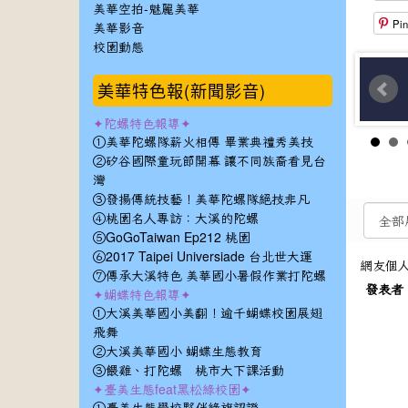
美華空拍-魅麗美華
Pin
美華影音
校園動態
美華特色報(新聞影音)
✦陀螺特色報導✦
①美華陀螺隊薪火相傳 畢業典禮秀美技
②矽谷國際童玩節開幕 讓不同族裔看見台
灣
③發揚傳統技藝！美華陀螺隊絕技非凡
④桃園名人專訪：大溪的陀螺
⑤GoGoTaiwan Ep212 桃園
⑥2017 Taipei Universiade 台北世大運
網友個
⑦傳承大溪特色 美華國小暑假作業打陀螺
發表者
✦蝴蝶特色報導✦
①大溪美華國小美翻！逾千蝴蝶校園展翅
飛舞
②大溪美華國小 蝴蝶生態教育
③餵雞、打陀螺 桃市大下課活動
✦臺美生態feat黑松綠校園✦