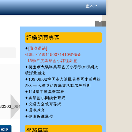
登入
:::
評鑑網頁專區
✦
[審查通過]
桃教小字第1150071410號備查
115學年度美華國小課程計畫
✦
桃園市大溪區美華國民小學學生學期成
績評量辦法
✦
109.09.02桃園市大溪區美華國小受理校
外人士入校協助教學或活動處理原則
✦
114學年度美華課表
✦
美華國小閱讀教育網
✦
交通安全教育專網
✦
環境教育
✦
健康促進學校
學務專區
EXIF