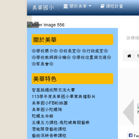
:::
關於美華
課程計畫
美華國小
:::
:::
關於美華
回模
❀學校簡介❀
❀校長室❀
❀行政處室❀

❀學校教師與分機❀
❀學校位置與交通❀
❀家長會❀
美華特色
智慧跳繩校際交流大賽
113學年度美華國小畢業典禮影片
美華國小FB粉絲團
美華國小陀螺隊
陀螺生命樹
五優五力課程-飛陀蝶舞閱藝樂
潛能開發藝術課程
Fa
藝術深耕音樂課程