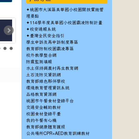
✦
桃園市大溪區美華國小校園開放實施管
理要點
✦
114學年度美華國小校園霸凌防制計畫
✦
校安通報系統
✦
臺灣全民安全指引
學生申訴及再申訴制度專區
教育部防制校園霸凌專區
校外教學整合網
防震監測填報
水土保持與農村再生教育網
土石流防災資訊網
教育部綠色夥伴學校
環境教育管理資訊系統
品格教育資源網
桃園市午餐食材登錄平台
交通安全輔助教材
校園食材登錄平臺
我的午餐有心機
教育部健康體育護照
公共場所CPR+AED教育訓練教材