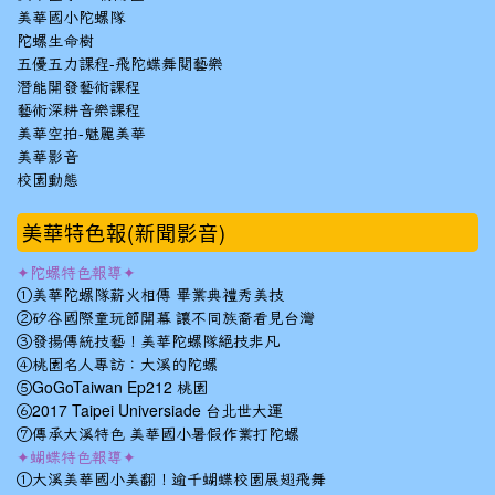
美華國小陀螺隊
陀螺生命樹
五優五力課程-飛陀蝶舞閱藝樂
潛能開發藝術課程
藝術深耕音樂課程
美華空拍-魅麗美華
美華影音
校園動態
美華特色報(新聞影音)
✦陀螺特色報導✦
①美華陀螺隊薪火相傳 畢業典禮秀美技
②矽谷國際童玩節開幕 讓不同族裔看見台灣
③發揚傳統技藝！美華陀螺隊絕技非凡
④桃園名人專訪：大溪的陀螺
⑤GoGoTaiwan Ep212 桃園
⑥2017 Taipei Universiade 台北世大運
⑦傳承大溪特色 美華國小暑假作業打陀螺
✦蝴蝶特色報導✦
①大溪美華國小美翻！逾千蝴蝶校園展翅飛舞