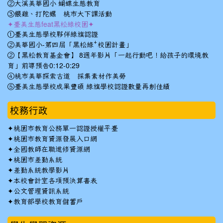
②大溪美華國小 蝴蝶生態教育
③餵雞、打陀螺 桃市大下課活動
✦臺美生態feat黑松綠校園✦
①臺美生態學校夥伴綠旗認證
②美華國小-第四屆「黑松綠⁺校園計畫」
②【黑松教育基金會】 8週年影片「一起行動吧！給孩子的環境教
育」前導預告0:12-0:29
④桃市美華探索古道 採集素材作美勞
⑤臺美生態學校成果豐碩 綠旗學校認證數量再創佳績
校務行政
✦
桃園市教育公務單一認證授權平臺
✦
桃園市教育資源發展入口網
✦
全國教師在職進修資源網
✦
桃園市差勤系統
✦
差勤系統教學影片
✦
本校會計室各項預決算書表
✦
公文管理資訊系統
✦
教育部學校教育儲蓄戶