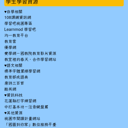
學生學習資源
♥自學相關
108課綱資訊網
學習吧桃園專區
Learnmod 學習吧
均一教育平台
教育雲
優學網
愛學網－國教院教育影片資源
教室裡的春天，合作學習網站
♥語文相關
標準字體筆順學習網
教育部成語典
唐詩三百首
酷英網
♥資訊科技
花蓮縣打字練習網
中打基本功－注音鍵盤篇
♥其他資源
桃園市閱讀計畫網站
「國圖到你家」數位服務平臺