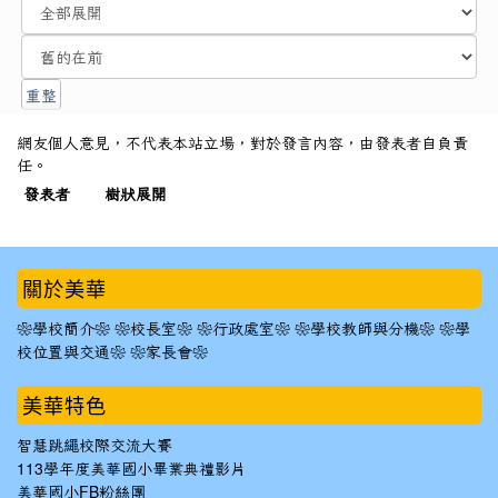
網友個人意見，不代表本站立場，對於發言內容，由發表者自負責
任。
發表者
樹狀展開
:::
關於美華
❀學校簡介❀
❀校長室❀
❀行政處室❀
❀學校教師與分機❀
❀學
校位置與交通❀
❀家長會❀
美華特色
智慧跳繩校際交流大賽
113學年度美華國小畢業典禮影片
美華國小FB粉絲團