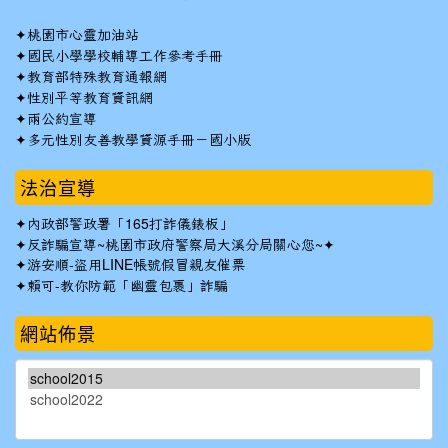
✦
桃園市心靈加油站
✦
國民小學學校輔導工作參考手冊
✦
教育部特殊教育通報網
✦
性別平等教育資訊網
✦
兩公約宣導
✦
多元性別友善教學資源手冊－國小版
法治宣導
✦
內政部警政署「165打詐儀錶板」
✦反詐騙宣導~桃園市政府警察局大溪分局關心您~✦
✦
游安順-盜用LINE帳號假冒親友催票
✦
賴可-教你防範「幽靈包裹」詐騙
網站佈景