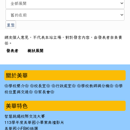
網友個人意見，不代表本站立場，對於發言內容，由發表者自負責
任。
發表者
樹狀展開
:::
關於美華
❀學校簡介❀
❀校長室❀
❀行政處室❀
❀學校教師與分機❀
❀學
校位置與交通❀
❀家長會❀
美華特色
智慧跳繩校際交流大賽
113學年度美華國小畢業典禮影片
美華國小FB粉絲團