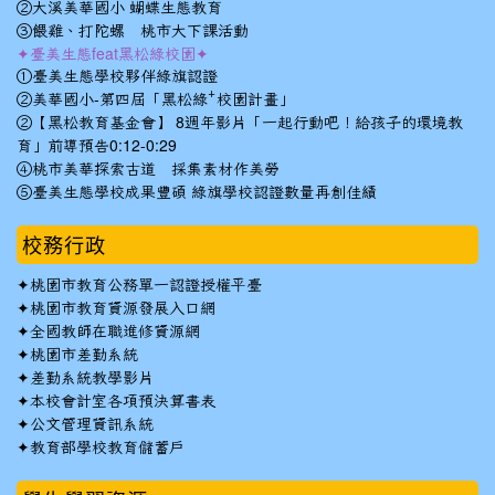
②大溪美華國小 蝴蝶生態教育
③餵雞、打陀螺 桃市大下課活動
✦臺美生態feat黑松綠校園✦
①臺美生態學校夥伴綠旗認證
②美華國小-第四屆「黑松綠⁺校園計畫」
②【黑松教育基金會】 8週年影片「一起行動吧！給孩子的環境教
育」前導預告0:12-0:29
④桃市美華探索古道 採集素材作美勞
⑤臺美生態學校成果豐碩 綠旗學校認證數量再創佳績
校務行政
✦
桃園市教育公務單一認證授權平臺
✦
桃園市教育資源發展入口網
✦
全國教師在職進修資源網
✦
桃園市差勤系統
✦
差勤系統教學影片
✦
本校會計室各項預決算書表
✦
公文管理資訊系統
✦
教育部學校教育儲蓄戶