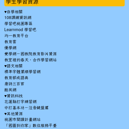
學生學習資源
♥自學相關
108課綱資訊網
學習吧桃園專區
Learnmod 學習吧
均一教育平台
教育雲
優學網
愛學網－國教院教育影片資源
教室裡的春天，合作學習網站
♥語文相關
標準字體筆順學習網
教育部成語典
唐詩三百首
酷英網
♥資訊科技
花蓮縣打字練習網
中打基本功－注音鍵盤篇
♥其他資源
桃園市閱讀計畫網站
「國圖到你家」數位服務平臺