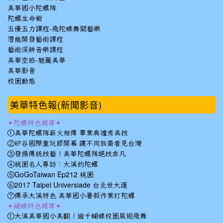
美華國小陀螺隊
陀螺生命樹
五優五力課程-飛陀蝶舞閱藝樂
潛能開發藝術課程
藝術深耕音樂課程
美華空拍-魅麗美華
美華影音
校園動態
美華特色報(新聞影音)
✦陀螺特色報導✦
①美華陀螺隊薪火相傳 畢業典禮秀美技
②矽谷國際童玩節開幕 讓不同族裔看見台灣
③發揚傳統技藝！美華陀螺隊絕技非凡
④桃園名人專訪：大溪的陀螺
⑤GoGoTaiwan Ep212 桃園
⑥2017 Taipei Universiade 台北世大運
⑦傳承大溪特色 美華國小暑假作業打陀螺
✦蝴蝶特色報導✦
①大溪美華國小美翻！逾千蝴蝶校園展翅飛舞