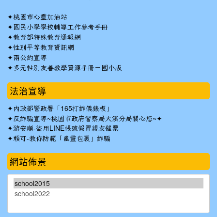
✦
桃園市心靈加油站
✦
國民小學學校輔導工作參考手冊
✦
教育部特殊教育通報網
✦
性別平等教育資訊網
✦
兩公約宣導
✦
多元性別友善教學資源手冊－國小版
法治宣導
✦
內政部警政署「165打詐儀錶板」
✦反詐騙宣導~桃園市政府警察局大溪分局關心您~✦
✦
游安順-盜用LINE帳號假冒親友催票
✦
賴可-教你防範「幽靈包裹」詐騙
網站佈景