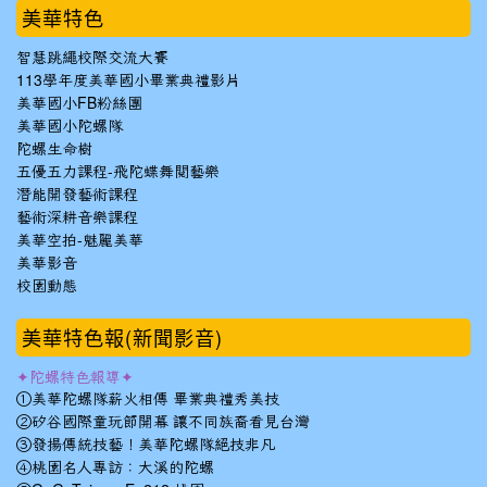
美華特色
智慧跳繩校際交流大賽
113學年度美華國小畢業典禮影片
美華國小FB粉絲團
美華國小陀螺隊
陀螺生命樹
五優五力課程-飛陀蝶舞閱藝樂
潛能開發藝術課程
藝術深耕音樂課程
美華空拍-魅麗美華
美華影音
校園動態
美華特色報(新聞影音)
✦陀螺特色報導✦
①美華陀螺隊薪火相傳 畢業典禮秀美技
②矽谷國際童玩節開幕 讓不同族裔看見台灣
③發揚傳統技藝！美華陀螺隊絕技非凡
④桃園名人專訪：大溪的陀螺