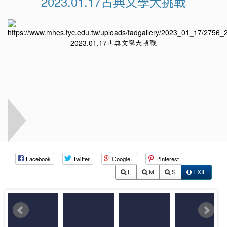
2023.01.17古典文學大挑戰
Facebook
Twitter
Google+
Pinterest
L
M
S
EXIF