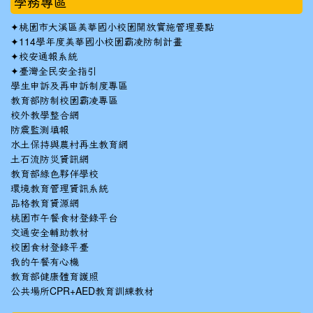
學務專區
✦
桃園市大溪區美華國小校園開放實施管理要點
✦
114學年度美華國小校園霸凌防制計畫
✦
校安通報系統
✦
臺灣全民安全指引
學生申訴及再申訴制度專區
教育部防制校園霸凌專區
校外教學整合網
防震監測填報
水土保持與農村再生教育網
土石流防災資訊網
教育部綠色夥伴學校
環境教育管理資訊系統
品格教育資源網
桃園市午餐食材登錄平台
交通安全輔助教材
校園食材登錄平臺
我的午餐有心機
教育部健康體育護照
公共場所CPR+AED教育訓練教材