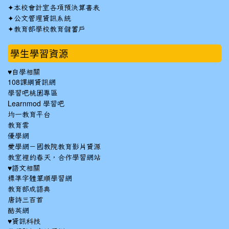
✦
本校會計室各項預決算書表
✦
公文管理資訊系統
✦
教育部學校教育儲蓄戶
學生學習資源
♥自學相關
108課綱資訊網
學習吧桃園專區
Learnmod 學習吧
均一教育平台
教育雲
優學網
愛學網－國教院教育影片資源
教室裡的春天，合作學習網站
♥語文相關
標準字體筆順學習網
教育部成語典
唐詩三百首
酷英網
♥資訊科技