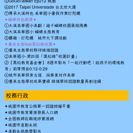
⑤GoGoTaiwan Ep212 桃園
⑥2017 Taipei Universiade 台北世大運
⑦傳承大溪特色 美華國小暑假作業打陀螺
✦蝴蝶特色報導✦
①大溪美華國小美翻！逾千蝴蝶校園展翅飛舞
②大溪美華國小 蝴蝶生態教育
③餵雞、打陀螺 桃市大下課活動
✦臺美生態feat黑松綠校園✦
①臺美生態學校夥伴綠旗認證
②美華國小-第四屆「黑松綠⁺校園計畫」
②【黑松教育基金會】 8週年影片「一起行動吧！給孩子的環境教
育」前導預告0:12-0:29
④桃市美華探索古道 採集素材作美勞
⑤臺美生態學校成果豐碩 綠旗學校認證數量再創佳績
校務行政
✦
桃園市教育公務單一認證授權平臺
✦
桃園市教育資源發展入口網
✦
全國教師在職進修資源網
✦
桃園市差勤系統
✦
差勤系統教學影片