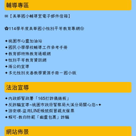
輔導專區
✉
【美華國小輔導室電子郵件信箱】
✿
114學年度美華國小性別平等教育專網❀
✦
桃園市心靈加油站
✦
國民小學學校輔導工作參考手冊
✦
教育部特殊教育通報網
✦
性別平等教育資訊網
✦
兩公約宣導
✦
多元性別友善教學資源手冊－國小版
法治宣導
✦
內政部警政署「165打詐儀錶板」
✦反詐騙宣導~桃園市政府警察局大溪分局關心您~✦
✦
游安順-盜用LINE帳號假冒親友催票
✦
賴可-教你防範「幽靈包裹」詐騙
網站佈景