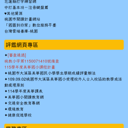
花蓮縣打字練習網
中打基本功－注音鍵盤篇
♥其他資源
桃園市閱讀計畫網站
「國圖到你家」數位服務平臺
台灣雲端書庫-桃園
:::
評鑑網頁專區
✦
[審查通過]
桃教小字第1150071410號備查
115學年度美華國小課程計畫
✦
桃園市大溪區美華國民小學學生學期成績評量辦法
✦
109.09.02桃園市大溪區美華國小受理校外人士入校協助教學或活
動處理原則
✦
114學年度美華課表
✦
美華國小閱讀教育網
✦
交通安全教育專網
✦
環境教育
✦
健康促進學校