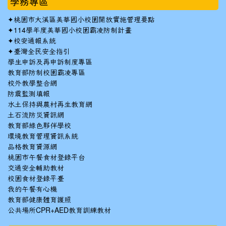
學務專區
✦
桃園市大溪區美華國小校園開放實施管理要點
✦
114學年度美華國小校園霸凌防制計畫
✦
校安通報系統
✦
臺灣全民安全指引
學生申訴及再申訴制度專區
教育部防制校園霸凌專區
校外教學整合網
防震監測填報
水土保持與農村再生教育網
土石流防災資訊網
教育部綠色夥伴學校
環境教育管理資訊系統
品格教育資源網
桃園市午餐食材登錄平台
交通安全輔助教材
校園食材登錄平臺
我的午餐有心機
教育部健康體育護照
公共場所CPR+AED教育訓練教材