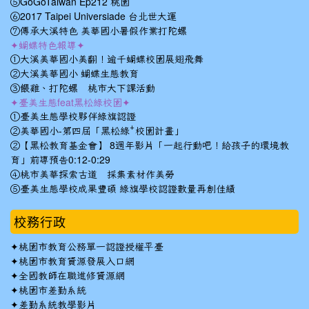
⑤GoGoTaiwan Ep212 桃園
⑥2017 Taipei Universiade 台北世大運
⑦傳承大溪特色 美華國小暑假作業打陀螺
✦蝴蝶特色報導✦
①大溪美華國小美翻！逾千蝴蝶校園展翅飛舞
②大溪美華國小 蝴蝶生態教育
③餵雞、打陀螺 桃市大下課活動
✦臺美生態feat黑松綠校園✦
①臺美生態學校夥伴綠旗認證
②美華國小-第四屆「黑松綠⁺校園計畫」
②【黑松教育基金會】 8週年影片「一起行動吧！給孩子的環境教
育」前導預告0:12-0:29
④桃市美華探索古道 採集素材作美勞
⑤臺美生態學校成果豐碩 綠旗學校認證數量再創佳績
校務行政
✦
桃園市教育公務單一認證授權平臺
✦
桃園市教育資源發展入口網
✦
全國教師在職進修資源網
✦
桃園市差勤系統
✦
差勤系統教學影片