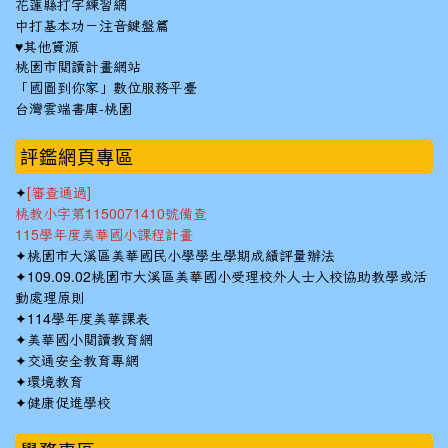
花蓮縣打字練習網
中打基本功－注音鍵盤篇
♥其他資源
桃園市閱讀計畫網站
「國圖到你家」數位服務平臺
台灣雲端書庫-桃園
:::
評鑑網頁專區
✦
[審查通過]
桃教小字第1150071410號備查
115學年度美華國小課程計畫
✦
桃園市大溪區美華國民小學學生學期成績評量辦法
✦
109.09.02桃園市大溪區美華國小受理校外人士入校協助教學或活
動處理原則
✦
114學年度美華課表
✦
美華國小閱讀教育網
✦
交通安全教育專網
✦
環境教育
✦
健康促進學校