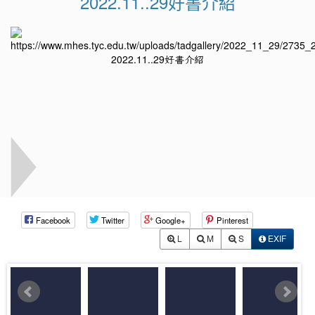
2022.11..29好書介紹
Facebook
Twitter
Google+
Pinterest
L
M
S
EXIF