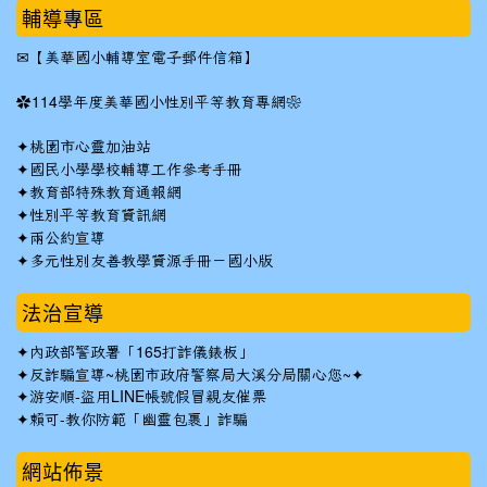
輔導專區
✉
【美華國小輔導室電子郵件信箱】
✿
114學年度美華國小性別平等教育專網❀
✦
桃園市心靈加油站
✦
國民小學學校輔導工作參考手冊
✦
教育部特殊教育通報網
✦
性別平等教育資訊網
✦
兩公約宣導
✦
多元性別友善教學資源手冊－國小版
法治宣導
✦
內政部警政署「165打詐儀錶板」
✦反詐騙宣導~桃園市政府警察局大溪分局關心您~✦
✦
游安順-盜用LINE帳號假冒親友催票
✦
賴可-教你防範「幽靈包裹」詐騙
網站佈景