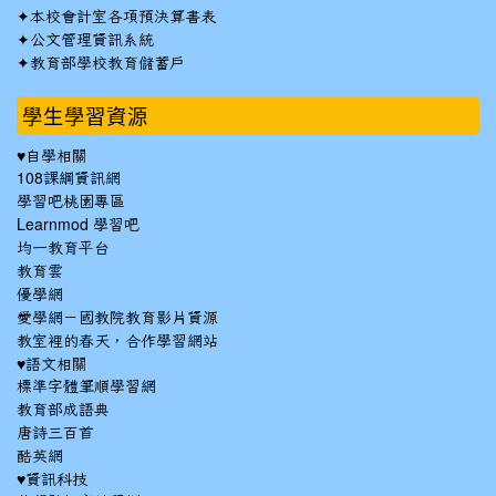
✦
本校會計室各項預決算書表
✦
公文管理資訊系統
✦
教育部學校教育儲蓄戶
學生學習資源
♥自學相關
108課綱資訊網
學習吧桃園專區
Learnmod 學習吧
均一教育平台
教育雲
優學網
愛學網－國教院教育影片資源
教室裡的春天，合作學習網站
♥語文相關
標準字體筆順學習網
教育部成語典
唐詩三百首
酷英網
♥資訊科技