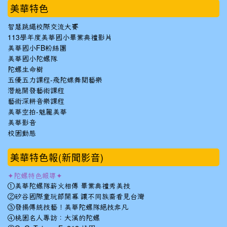
美華特色
智慧跳繩校際交流大賽
113學年度美華國小畢業典禮影片
美華國小FB粉絲團
美華國小陀螺隊
陀螺生命樹
五優五力課程-飛陀蝶舞閱藝樂
潛能開發藝術課程
藝術深耕音樂課程
美華空拍-魅麗美華
美華影音
校園動態
美華特色報(新聞影音)
✦陀螺特色報導✦
①美華陀螺隊薪火相傳 畢業典禮秀美技
②矽谷國際童玩節開幕 讓不同族裔看見台灣
③發揚傳統技藝！美華陀螺隊絕技非凡
④桃園名人專訪：大溪的陀螺