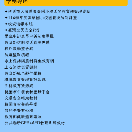
學務專區
✦
桃園市大溪區美華國小校園開放實施管理要點
✦
114學年度美華國小校園霸凌防制計畫
✦
校安通報系統
✦
臺灣全民安全指引
學生申訴及再申訴制度專區
教育部防制校園霸凌專區
校外教學整合網
防震監測填報
水土保持與農村再生教育網
土石流防災資訊網
教育部綠色夥伴學校
環境教育管理資訊系統
品格教育資源網
桃園市午餐食材登錄平台
交通安全輔助教材
校園食材登錄平臺
我的午餐有心機
教育部健康體育護照
公共場所CPR+AED教育訓練教材