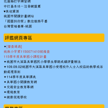
花蓮縣打字練習網
中打基本功－注音鍵盤篇
♥其他資源
桃園市閱讀計畫網站
「國圖到你家」數位服務平臺
台灣雲端書庫-桃園
:::
評鑑網頁專區
✦
[審查通過]
桃教小字第1150071410號備查
115學年度美華國小課程計畫
✦
桃園市大溪區美華國民小學學生學期成績評量辦法
✦
109.09.02桃園市大溪區美華國小受理校外人士入校協助教學或活
動處理原則
✦
114學年度美華課表
✦
美華國小閱讀教育網
✦
交通安全教育專網
✦
環境教育
✦
健康促進學校