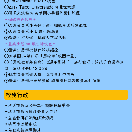
⑤GoGoTaiwan Ep212 桃園
⑥2017 Taipei Universiade 台北世大運
⑦傳承大溪特色 美華國小暑假作業打陀螺
✦蝴蝶特色報導✦
①大溪美華國小美翻！逾千蝴蝶校園展翅飛舞
②大溪美華國小 蝴蝶生態教育
③餵雞、打陀螺 桃市大下課活動
✦臺美生態feat黑松綠校園✦
①臺美生態學校夥伴綠旗認證
②美華國小-第四屆「黑松綠⁺校園計畫」
②【黑松教育基金會】 8週年影片「一起行動吧！給孩子的環境教
育」前導預告0:12-0:29
④桃市美華探索古道 採集素材作美勞
⑤臺美生態學校成果豐碩 綠旗學校認證數量再創佳績
校務行政
✦
桃園市教育公務單一認證授權平臺
✦
桃園市教育資源發展入口網
✦
全國教師在職進修資源網
✦
桃園市差勤系統
✦
差勤系統教學影片