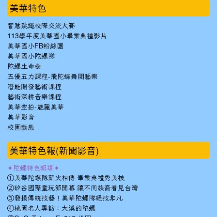
美華特色
智慧跳繩校際交流大賽
113學年度美華國小畢業典禮影片
美華國小FB粉絲團
美華國小陀螺隊
陀螺生命樹
五優五力課程-飛陀蝶舞閱藝樂
潛能開發藝術課程
藝術深耕音樂課程
美華空拍-魅麗美華
美華影音
校園動態
美華特色報(新聞影音)
✦陀螺特色報導✦
①美華陀螺隊薪火相傳 畢業典禮秀美技
②矽谷國際童玩節開幕 讓不同族裔看見台灣
③發揚傳統技藝！美華陀螺隊絕技非凡
④桃園名人專訪：大溪的陀螺