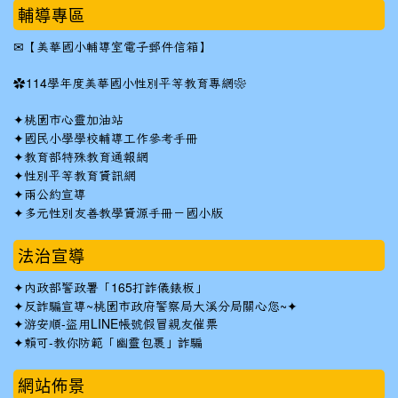
輔導專區
✉
【美華國小輔導室電子郵件信箱】
✿
114學年度美華國小性別平等教育專網❀
✦
桃園市心靈加油站
✦
國民小學學校輔導工作參考手冊
✦
教育部特殊教育通報網
✦
性別平等教育資訊網
✦
兩公約宣導
✦
多元性別友善教學資源手冊－國小版
法治宣導
✦
內政部警政署「165打詐儀錶板」
✦反詐騙宣導~桃園市政府警察局大溪分局關心您~✦
✦
游安順-盜用LINE帳號假冒親友催票
✦
賴可-教你防範「幽靈包裹」詐騙
網站佈景