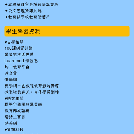
✦
本校會計室各項預決算書表
✦
公文管理資訊系統
✦
教育部學校教育儲蓄戶
學生學習資源
♥自學相關
108課綱資訊網
學習吧桃園專區
Learnmod 學習吧
均一教育平台
教育雲
優學網
愛學網－國教院教育影片資源
教室裡的春天，合作學習網站
♥語文相關
標準字體筆順學習網
教育部成語典
唐詩三百首
酷英網
♥資訊科技