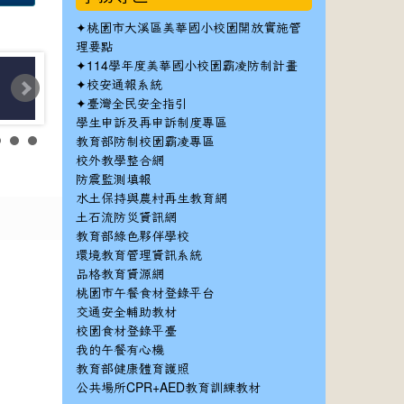
✦
桃園市大溪區美華國小校園開放實施管
理要點
✦
114學年度美華國小校園霸凌防制計畫
✦
校安通報系統
✦
臺灣全民安全指引
學生申訴及再申訴制度專區
教育部防制校園霸凌專區
校外教學整合網
防震監測填報
水土保持與農村再生教育網
土石流防災資訊網
教育部綠色夥伴學校
環境教育管理資訊系統
品格教育資源網
桃園市午餐食材登錄平台
交通安全輔助教材
校園食材登錄平臺
我的午餐有心機
教育部健康體育護照
公共場所CPR+AED教育訓練教材