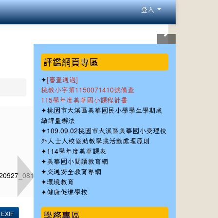
登入
:::
評鑑網頁專區
✦
[審查通過]
桃教小字第1150071410號備查
115學年度美華國小課程計畫
✦
桃園市大溪區美華國民小學學生學期成
績評量辦法
✦
109.09.02桃園市大溪區美華國小受理校
外人士入校協助教學或活動處理原則
✦
114學年度美華課表
✦
美華國小閱讀教育網
✦
交通安全教育專網
✦
環境教育
✦
健康促進學校
學務專區
EXIF