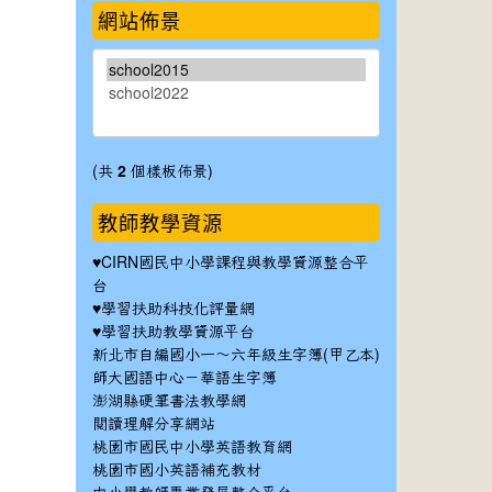
網站佈景
(共
2
個樣板佈景)
教師教學資源
♥
CIRN國民中小學課程與教學資源整合平
台
♥
學習扶助科技化評量網
♥
學習扶助教學資源平台
新北市自編國小一～六年級生字簿(甲乙本)
師大國語中心－華語生字簿
澎湖縣硬筆書法教學網
閱讀理解分享網站
桃園市國民中小學英語教育網
桃園市國小英語補充教材