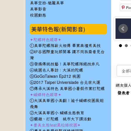
美華空拍-魅麗美華
Pin
美華影音
校園動態
美華特色報(新聞影音)
✦陀螺特色報導✦
①美華陀螺隊薪火相傳 畢業典禮秀美技
②矽谷國際童玩節開幕 讓不同族裔看見台
灣
③發揚傳統技藝！美華陀螺隊絕技非凡
④桃園名人專訪：大溪的陀螺
⑤GoGoTaiwan Ep212 桃園
⑥2017 Taipei Universiade 台北世大運
網友個
⑦傳承大溪特色 美華國小暑假作業打陀螺
發表者
✦蝴蝶特色報導✦
①大溪美華國小美翻！逾千蝴蝶校園展翅
飛舞
②大溪美華國小 蝴蝶生態教育
③餵雞、打陀螺 桃市大下課活動
✦臺美生態feat黑松綠校園✦