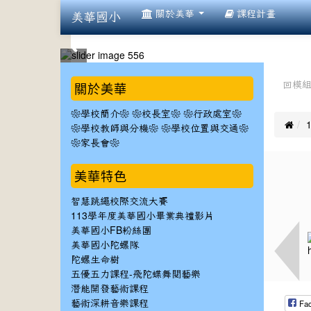
:::
關於美華
課程計畫
美華國小
:::
:::
關於美華
回模
❀學校簡介❀
❀校長室❀
❀行政處室❀

❀學校教師與分機❀
❀學校位置與交通❀
❀家長會❀
美華特色
智慧跳繩校際交流大賽
113學年度美華國小畢業典禮影片
美華國小FB粉絲團
美華國小陀螺隊
陀螺生命樹
五優五力課程-飛陀蝶舞閱藝樂
潛能開發藝術課程
Fa
藝術深耕音樂課程