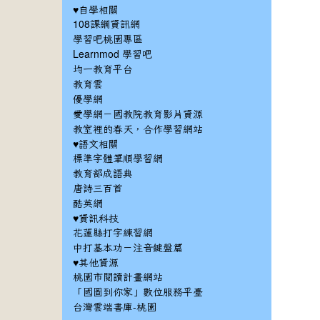
♥自學相關
108課綱資訊網
學習吧桃園專區
Learnmod 學習吧
均一教育平台
教育雲
優學網
愛學網－國教院教育影片資源
教室裡的春天，合作學習網站
♥語文相關
標準字體筆順學習網
教育部成語典
唐詩三百首
酷英網
♥資訊科技
花蓮縣打字練習網
中打基本功－注音鍵盤篇
♥其他資源
桃園市閱讀計畫網站
「國圖到你家」數位服務平臺
台灣雲端書庫-桃園