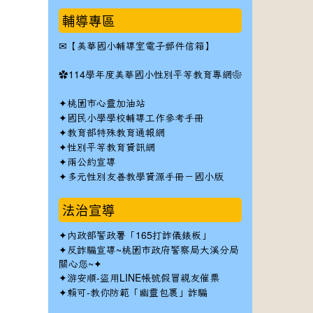
輔導專區
✉
【美華國小輔導室電子郵件信箱】
✿
114學年度美華國小性別平等教育專網❀
✦
桃園市心靈加油站
✦
國民小學學校輔導工作參考手冊
✦
教育部特殊教育通報網
✦
性別平等教育資訊網
✦
兩公約宣導
✦
多元性別友善教學資源手冊－國小版
法治宣導
✦
內政部警政署「165打詐儀錶板」
✦反詐騙宣導~桃園市政府警察局大溪分局
關心您~✦
✦
游安順-盜用LINE帳號假冒親友催票
✦
賴可-教你防範「幽靈包裹」詐騙