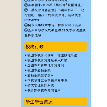
①臺美生態學校夥伴綠旗認證
②美華國小-第四屆「黑松綠⁺校園計畫」
②【黑松教育基金會】 8週年影片「一起
行動吧！給孩子的環境教育」前導預告
0:12-0:29
④桃市美華探索古道 採集素材作美勞
⑤臺美生態學校成果豐碩 綠旗學校認證數
量再創佳績
校務行政
✦
桃園市教育公務單一認證授權平臺
✦
桃園市教育資源發展入口網
✦
全國教師在職進修資源網
✦
桃園市差勤系統
✦
差勤系統教學影片
✦
本校會計室各項預決算書表
✦
公文管理資訊系統
✦
教育部學校教育儲蓄戶
學生學習資源