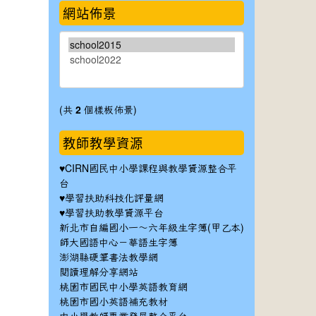
網站佈景
(共
2
個樣板佈景)
教師教學資源
♥
CIRN國民中小學課程與教學資源整合平
台
♥
學習扶助科技化評量網
♥
學習扶助教學資源平台
新北市自編國小一～六年級生字簿(甲乙本)
師大國語中心－華語生字簿
澎湖縣硬筆書法教學網
閱讀理解分享網站
桃園市國民中小學英語教育網
桃園市國小英語補充教材