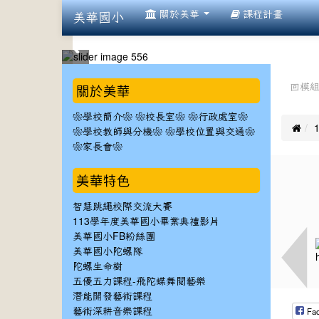
:::
關於美華
課程計畫
美華國小
:::
:::
關於美華
回模
❀學校簡介❀
❀校長室❀
❀行政處室❀

❀學校教師與分機❀
❀學校位置與交通❀
❀家長會❀
美華特色
智慧跳繩校際交流大賽
113學年度美華國小畢業典禮影片
美華國小FB粉絲團
美華國小陀螺隊
陀螺生命樹
五優五力課程-飛陀蝶舞閱藝樂
潛能開發藝術課程
Fa
藝術深耕音樂課程