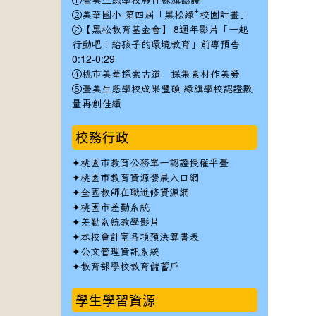
①臺美生態學校夥伴綠旗認證
②美華國小-第四屆「黑松綠⁺校園計畫」
②【黑松教育基金會】 8週年影片「一起
行動吧！給孩子的環境教育」前導預告
0:12-0:29
④桃市美華探索古道 採集素材作美勞
⑤臺美生態學校成果豐碩 綠旗學校認證數
量再創佳績
校務行政
✦
桃園市教育公務單一認證授權平臺
✦
桃園市教育資源發展入口網
✦
全國教師在職進修資源網
✦
桃園市差勤系統
✦
差勤系統教學影片
✦
本校會計室各項預決算書表
✦
公文管理資訊系統
✦
教育部學校教育儲蓄戶
學生學習資源