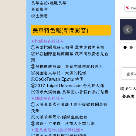
美華空拍-魅麗美華
Pin
美華影音
校園動態
美華特色報(新聞影音)
✦陀螺特色報導✦
①美華陀螺隊薪火相傳 畢業典禮秀美技
②矽谷國際童玩節開幕 讓不同族裔看見台
灣
③發揚傳統技藝！美華陀螺隊絕技非凡
④桃園名人專訪：大溪的陀螺
⑤GoGoTaiwan Ep212 桃園
⑥2017 Taipei Universiade 台北世大運
網友個
⑦傳承大溪特色 美華國小暑假作業打陀螺
發表者
✦蝴蝶特色報導✦
①大溪美華國小美翻！逾千蝴蝶校園展翅
飛舞
②大溪美華國小 蝴蝶生態教育
③餵雞、打陀螺 桃市大下課活動
✦臺美生態feat黑松綠校園✦