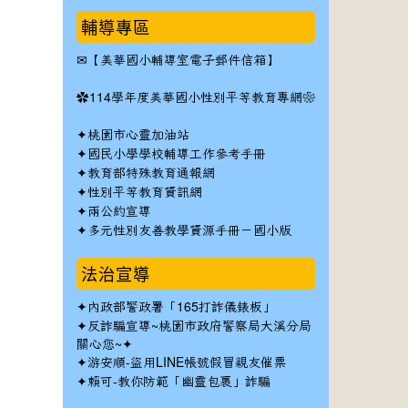
輔導專區
✉
【美華國小輔導室電子郵件信箱】
✿
114學年度美華國小性別平等教育專網❀
✦
桃園市心靈加油站
✦
國民小學學校輔導工作參考手冊
✦
教育部特殊教育通報網
✦
性別平等教育資訊網
✦
兩公約宣導
✦
多元性別友善教學資源手冊－國小版
法治宣導
✦
內政部警政署「165打詐儀錶板」
✦反詐騙宣導~桃園市政府警察局大溪分局
關心您~✦
✦
游安順-盜用LINE帳號假冒親友催票
✦
賴可-教你防範「幽靈包裹」詐騙