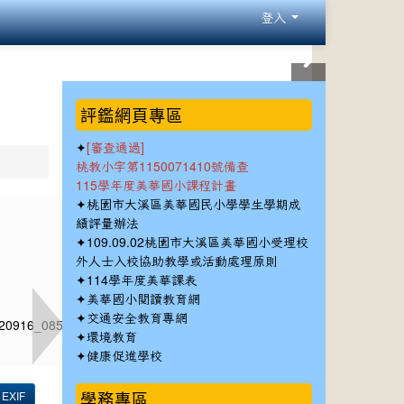
登入
:::
評鑑網頁專區
✦
[審查通過]
桃教小字第1150071410號備查
115學年度美華國小課程計畫
✦
桃園市大溪區美華國民小學學生學期成
績評量辦法
✦
109.09.02桃園市大溪區美華國小受理校
外人士入校協助教學或活動處理原則
✦
114學年度美華課表
✦
美華國小閱讀教育網
✦
交通安全教育專網
✦
環境教育
✦
健康促進學校
學務專區
EXIF