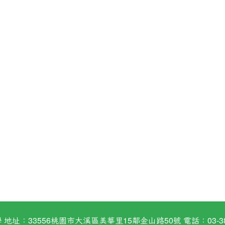
：33556桃園市大溪區美華里15鄰金山路50號 電話：03-38824