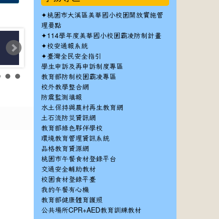
✦
桃園市大溪區美華國小校園開放實施管
理要點
✦
114學年度美華國小校園霸凌防制計畫
✦
校安通報系統
✦
臺灣全民安全指引
學生申訴及再申訴制度專區
教育部防制校園霸凌專區
校外教學整合網
防震監測填報
水土保持與農村再生教育網
土石流防災資訊網
教育部綠色夥伴學校
環境教育管理資訊系統
品格教育資源網
桃園市午餐食材登錄平台
交通安全輔助教材
校園食材登錄平臺
我的午餐有心機
教育部健康體育護照
公共場所CPR+AED教育訓練教材