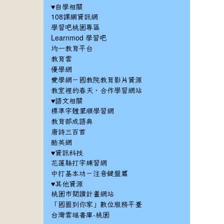
♥自學相關
108課綱資訊網
學習吧桃園專區
Learnmod 學習吧
均一教育平台
教育雲
優學網
愛學網－國教院教育影片資源
教室裡的春天，合作學習網站
♥語文相關
標準字體筆順學習網
教育部成語典
唐詩三百首
酷英網
♥資訊科技
花蓮縣打字練習網
中打基本功－注音鍵盤篇
♥其他資源
桃園市閱讀計畫網站
「國圖到你家」數位服務平臺
台灣雲端書庫-桃園