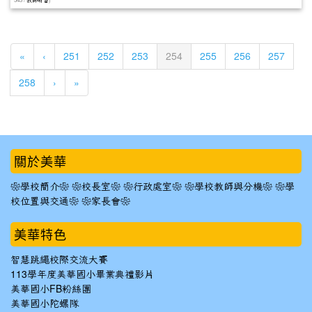
教師研習
(current)
«
‹
251
252
253
254
255
256
257
258
›
»
:::
關於美華
❀學校簡介❀
❀校長室❀
❀行政處室❀
❀學校教師與分機❀
❀學
校位置與交通❀
❀家長會❀
美華特色
智慧跳繩校際交流大賽
113學年度美華國小畢業典禮影片
美華國小FB粉絲團
美華國小陀螺隊