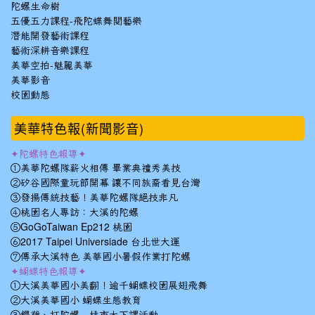
陀螺生命樹
五優五力課程-飛陀蝶舞閱藝樂
潛能開發藝術課程
藝術深耕音樂課程
美華空拍-魅麗美華
美華影音
校園動態
美華特色報(新聞影音)
✦陀螺特色報導✦
①美華陀螺隊薪火相傳 畢業典禮秀美技
②矽谷國際童玩節開幕 讓不同族裔看見台灣
③發揚傳統技藝！美華陀螺隊絕技非凡
④桃園名人專訪：大溪的陀螺
⑤GoGoTaiwan Ep212 桃園
⑥2017 Taipei Universiade 台北世大運
⑦傳承大溪特色 美華國小暑假作業打陀螺
✦蝴蝶特色報導✦
①大溪美華國小美翻！逾千蝴蝶校園展翅飛舞
②大溪美華國小 蝴蝶生態教育