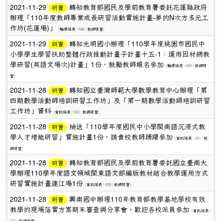
2021-11-29
轉知教育部國民及學前教育署委託花蓮縣政府
研習
辦理「110年度教師專業成長研習活動實施計畫-夢的N次方多元工
作坊(花蓮場)」
(
/ 546 /
)
輔導組長
教師研習
2021-11-29
轉知光明國小辦理「110學年度桃園市國民中
研習
小學學生學習扶助整體行政推動計畫子計畫十五-1：運用因材網教
學研習(英語文場次)計畫」1份，鼓勵教師報名參加
(
/ 490 /
輔導組長
教師研
)
習
2021-11-28
轉知國立臺灣師範大學數學教育中心辦理「第
研習
四期數學活動師培訓研習工作坊」及「第一期數學活動師培訓研習
工作坊」資料
(
/ 502 /
)
資訊組長
教師研習
2021-11-28
檢送「110學年度國民中小學閩南語沉浸式教
研習
學人才增能研習」實施計畫1份，請貴校教師踴躍參加
(
/ 491 /
資訊組長
教
)
師研習
2021-11-28
轉知教育部國民及學前教育署委託國立臺南大
研習
學辦理110學年度語文領域閩東語文部編版教材結合教學運用方式
研習實施計畫連江場1份
(
/ 499 /
)
資訊組長
教師研習
2021-11-28
興南國中辦理110年教育部教學基地學校有效
研習
教學的現場落實方案期末審查與分享會，歡迎各校派員參加
(
/
資訊組長
543 /
)