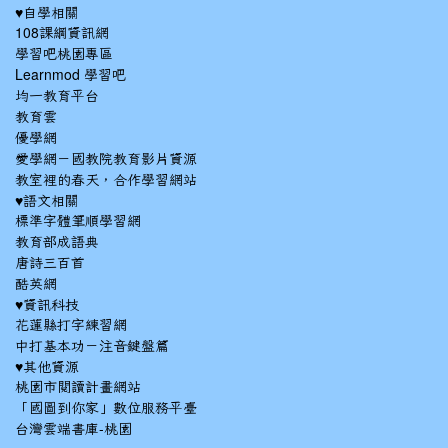
♥自學相關
108課綱資訊網
學習吧桃園專區
Learnmod 學習吧
均一教育平台
教育雲
優學網
愛學網－國教院教育影片資源
教室裡的春天，合作學習網站
♥語文相關
標準字體筆順學習網
教育部成語典
唐詩三百首
酷英網
♥資訊科技
花蓮縣打字練習網
中打基本功－注音鍵盤篇
♥其他資源
桃園市閱讀計畫網站
「國圖到你家」數位服務平臺
台灣雲端書庫-桃園