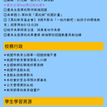
③餵雞、打陀螺 桃市大下課活動
✦臺美生態feat黑松綠校園✦
①臺美生態學校夥伴綠旗認證
②美華國小-第四屆「黑松綠⁺校園計畫」
②【黑松教育基金會】 8週年影片「一起行動吧！給孩子的環境教
育」前導預告0:12-0:29
④桃市美華探索古道 採集素材作美勞
⑤臺美生態學校成果豐碩 綠旗學校認證數量再創佳績
校務行政
✦
桃園市教育公務單一認證授權平臺
✦
桃園市教育資源發展入口網
✦
全國教師在職進修資源網
✦
桃園市差勤系統
✦
差勤系統教學影片
✦
本校會計室各項預決算書表
✦
公文管理資訊系統
✦
教育部學校教育儲蓄戶
學生學習資源