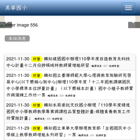
美華國小
Toggl
navig
:::
本站消息
文
2021-11-30
轉知建國國中辦理110學年度自造教育及科技
研習
中心計畫十二月份跨領域特教師資增能研習
章
(
/ 507 /
)
輔導組長
教師研習
2021-11-30
轉知國立臺灣師範大學心理與教育測驗研究發
研習
列
展中心(以下簡稱心測中心)辦理110學年度「十二年國教課綱國民
表
中小學標準本位評量計畫」（以下簡稱本計畫）國中小種子教師實
作與演練工作坊一案
(
/ 529 /
)
輔導組長
教師研習
2021-11-30
轉知本局委託文欣國小辦理「110學年度精進
研習
國民中小學教師教學專業與課程品質整體計畫-媒體素養教育工作
坊實施計畫」
(
/ 499 /
)
輔導組長
教師研習
2021-11-29
轉知國立東華大學辦理教育部「全國國民中小
研習
學線上教學教師增能系列研習」ㄧ案
(
/ 531 /
)
輔導組長
教師研習