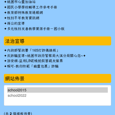
✦
桃園市心靈加油站
✦
國民小學學校輔導工作參考手冊
✦
教育部特殊教育通報網
✦
性別平等教育資訊網
✦
兩公約宣導
✦
多元性別友善教學資源手冊－國小版
法治宣導
✦
內政部警政署「165打詐儀錶板」
✦反詐騙宣導~桃園市政府警察局大溪分局關心您~✦
✦
游安順-盜用LINE帳號假冒親友催票
✦
賴可-教你防範「幽靈包裹」詐騙
網站佈景
(共
2
個樣板佈景)