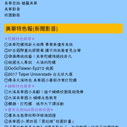
美華空拍-魅麗美華
美華影音
校園動態
美華特色報(新聞影音)
✦陀螺特色報導✦
①美華陀螺隊薪火相傳 畢業典禮秀美技
②矽谷國際童玩節開幕 讓不同族裔看見台灣
③發揚傳統技藝！美華陀螺隊絕技非凡
④桃園名人專訪：大溪的陀螺
⑤GoGoTaiwan Ep212 桃園
⑥2017 Taipei Universiade 台北世大運
⑦傳承大溪特色 美華國小暑假作業打陀螺
✦蝴蝶特色報導✦
①大溪美華國小美翻！逾千蝴蝶校園展翅飛舞
②大溪美華國小 蝴蝶生態教育
③餵雞、打陀螺 桃市大下課活動
✦臺美生態feat黑松綠校園✦
①臺美生態學校夥伴綠旗認證
②美華國小-第四屆「黑松綠⁺校園計畫」