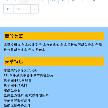
19
20
›
»
:::
關於美華
❀學校簡介❀
❀校長室❀
❀行政處室❀
❀學校教師與分機❀
❀學
校位置與交通❀
❀家長會❀
美華特色
智慧跳繩校際交流大賽
113學年度美華國小畢業典禮影片
美華國小FB粉絲團
美華國小陀螺隊
陀螺生命樹
五優五力課程-飛陀蝶舞閱藝樂
潛能開發藝術課程
藝術深耕音樂課程