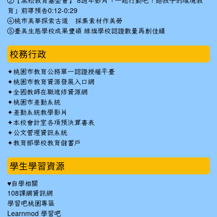
②【黑松教育基金會】 8週年影片「一起行動吧！給孩子的環境教
育」前導預告0:12-0:29
④桃市美華探索古道 採集素材作美勞
⑤臺美生態學校成果豐碩 綠旗學校認證數量再創佳績
校務行政
✦
桃園市教育公務單一認證授權平臺
✦
桃園市教育資源發展入口網
✦
全國教師在職進修資源網
✦
桃園市差勤系統
✦
差勤系統教學影片
✦
本校會計室各項預決算書表
✦
公文管理資訊系統
✦
教育部學校教育儲蓄戶
學生學習資源
♥自學相關
108課綱資訊網
學習吧桃園專區
Learnmod 學習吧