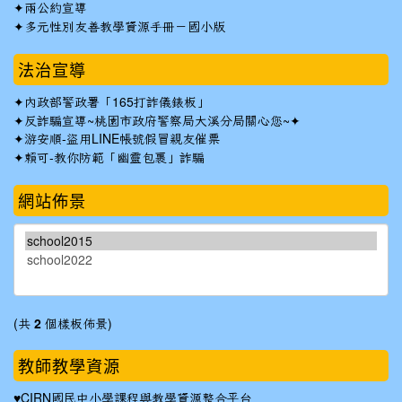
✦
兩公約宣導
✦
多元性別友善教學資源手冊－國小版
法治宣導
✦
內政部警政署「165打詐儀錶板」
✦反詐騙宣導~桃園市政府警察局大溪分局關心您~✦
✦
游安順-盜用LINE帳號假冒親友催票
✦
賴可-教你防範「幽靈包裹」詐騙
網站佈景
(共
2
個樣板佈景)
教師教學資源
♥
CIRN國民中小學課程與教學資源整合平台