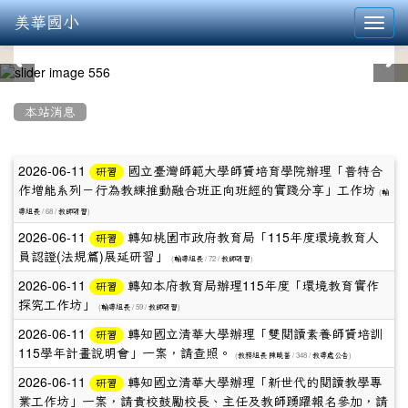
美華國小
Toggl
navig
:::
本站消息
文
2026-06-11
國立臺灣師範大學師資培育學院辦理「普特合
研習
作增能系列－行為教練推動融合班正向班經的實踐分享」工作坊
章
(
輔
/ 68 /
)
導組長
教師研習
列
2026-06-11
轉知桃園市政府教育局「115年度環境教育人
研習
表
員認證(法規篇)展延研習」
(
/ 72 /
)
輔導組長
教師研習
2026-06-11
轉知本府教育局辦理115年度「環境教育實作
研習
探究工作坊」
(
/ 59 /
)
輔導組長
教師研習
2026-06-11
轉知國立清華大學辦理「雙閱讀素養師資培訓
研習
115學年計畫說明會」一案，請查照。
(
/ 348 /
)
教務組長 陳曉薔
教導處公告
2026-06-11
轉知國立清華大學辦理「新世代的閱讀教學專
研習
業工作坊」一案，請貴校鼓勵校長、主任及教師踴躍報名參加，請