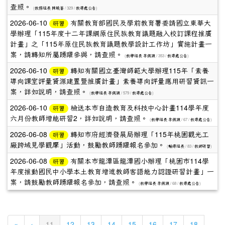
查照。
(
/ 329 /
)
教務組長 陳曉薔
教導處公告
2026-06-10
有關教育部國民及學前教育署委請國立東華大
研習
學辦理「115年度十二年課綱原住民族教育議題融入校訂課程推廣
計畫」之「115年原住民族教育議題教學設計工作坊」實施計畫一
案，請轉知所屬踴躍參與，請查照。
(
/ 353 /
)
教學組長 李佩穎
教導處公告
2026-06-10
轉知有關國立臺灣師範大學辦理115年「素養
研習
導向課室評量資源建置暨推廣計畫」素養導向評量應用研習資訊一
案，詳如說明，請查照。
(
/ 579 /
)
教學組長 李佩穎
教導處公告
2026-06-10
檢送本市自造教育及科技中心計畫114學年度
研習
六月份教師增能研習2，詳如說明，請查照。
(
/ 67 /
)
教學組長 李佩穎
教導處公告
2026-06-08
轉知市府經濟發展局辦理「115年桃園觀光工
研習
廠跨域見學觀摩」活動，鼓勵教師踴躍報名參加。
(
/ 83 /
)
輔導組長
教師研習
2026-06-08
有關本市龍潭區龍潭國小辦理「桃園市114學
研習
年度推動國民中小學本土教育增進教師客語能力認證研習計畫」一
案，請鼓勵教師踴躍報名參加，請查照。
(
/ 68 /
)
教學組長 李佩穎
教導處公告
(current)
«
‹
11
12
13
14
15
16
17
18