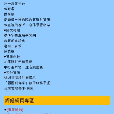
均一教育平台
教育雲
優學網
愛學網－國教院教育影片資源
教室裡的春天，合作學習網站
♥語文相關
標準字體筆順學習網
教育部成語典
唐詩三百首
酷英網
♥資訊科技
花蓮縣打字練習網
中打基本功－注音鍵盤篇
♥其他資源
桃園市閱讀計畫網站
「國圖到你家」數位服務平臺
台灣雲端書庫-桃園
:::
評鑑網頁專區
✦
[審查通過]