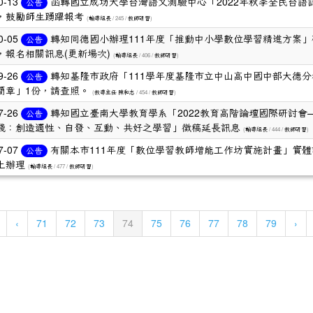
0-13
函轉國立成功大學台灣語文測驗中心「2022年秋季全民台語
公告
，鼓勵師生踴躍報考
(
/ 245 /
)
輔導組長
教師研習
0-05
轉知同德國小辦理111年度「推動中小學數位學習精進方案」
公告
，報名相關訊息(更新場次)
(
/ 406 /
)
輔導組長
教師研習
9-26
轉知基隆市政府「111學年度基隆市立中山高中國中部大德分
公告
簡章」1份，請查照。
(
/ 454 /
)
教導主任 陳和志
教師研習
7-26
轉知國立臺南大學教育學系「2022教育高階論壇國際研討會
公告
踐：創造適性、自發、互動、共好之學習」徵稿延長訊息
(
/ 444 /
)
輔導組長
教師研習
7-07
有關本市111年度「數位學習教師增能工作坊實施計畫」實體
公告
上辦理
(
/ 477 /
)
輔導組長
教師研習
(current)
‹
71
72
73
74
75
76
77
78
79
›