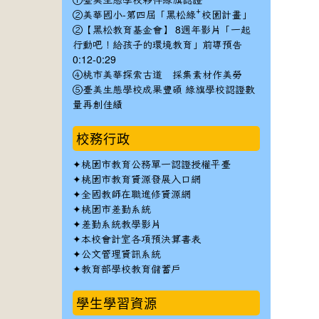
①臺美生態學校夥伴綠旗認證
②美華國小-第四屆「黑松綠⁺校園計畫」
②【黑松教育基金會】 8週年影片「一起
行動吧！給孩子的環境教育」前導預告
0:12-0:29
④桃市美華探索古道 採集素材作美勞
⑤臺美生態學校成果豐碩 綠旗學校認證數
量再創佳績
校務行政
✦
桃園市教育公務單一認證授權平臺
✦
桃園市教育資源發展入口網
✦
全國教師在職進修資源網
✦
桃園市差勤系統
✦
差勤系統教學影片
✦
本校會計室各項預決算書表
✦
公文管理資訊系統
✦
教育部學校教育儲蓄戶
學生學習資源