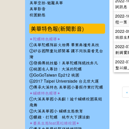
2022-1
美華空拍-魅麗美華
試訊息
美華影音
校園動態
2022-1
程一案
美華特色報(新聞影音)
2022-0
班招生
✦陀螺特色報導✦
①美華陀螺隊薪火相傳 畢業典禮秀美技
2022-0
②矽谷國際童玩節開幕 讓不同族裔看見台
新與實
灣
2022-0
③發揚傳統技藝！美華陀螺隊絕技非凡
整以線
④桃園名人專訪：大溪的陀螺
⑤GoGoTaiwan Ep212 桃園
⑥2017 Taipei Universiade 台北世大運
⑦傳承大溪特色 美華國小暑假作業打陀螺
✦蝴蝶特色報導✦
«
①大溪美華國小美翻！逾千蝴蝶校園展翅
飛舞
②大溪美華國小 蝴蝶生態教育
③餵雞、打陀螺 桃市大下課活動
✦臺美生態feat黑松綠校園✦