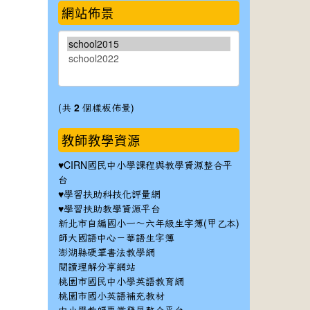
網站佈景
(共
2
個樣板佈景)
教師教學資源
♥
CIRN國民中小學課程與教學資源整合平
台
♥
學習扶助科技化評量網
♥
學習扶助教學資源平台
新北市自編國小一～六年級生字簿(甲乙本)
師大國語中心－華語生字簿
澎湖縣硬筆書法教學網
閱讀理解分享網站
桃園市國民中小學英語教育網
桃園市國小英語補充教材