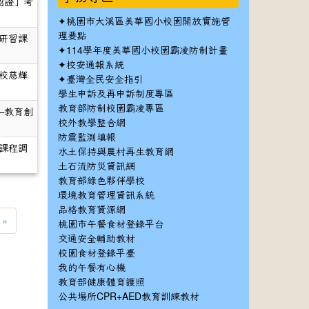
認證」考
✦
桃園市大溪區美華國小校園開放實施管
理要點
研習課
✦
114學年度美華國小校園霸凌防制計畫
✦
校安通報系統
校慈輝
✦
臺灣全民安全指引
學生申訴及再申訴制度專區
教育部防制校園霸凌專區
—教育創
校外教學整合網
防震監測填報
課程調
水土保持與農村再生教育網
土石流防災資訊網
教育部綠色夥伴學校
環境教育管理資訊系統
品格教育資源網
»
桃園市午餐食材登錄平台
交通安全輔助教材
校園食材登錄平臺
我的午餐有心機
教育部健康體育護照
公共場所CPR+AED教育訓練教材