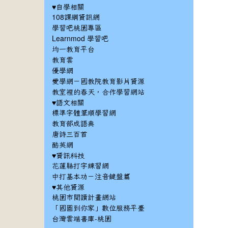
♥自學相關
108課綱資訊網
學習吧桃園專區
Learnmod 學習吧
均一教育平台
教育雲
優學網
愛學網－國教院教育影片資源
教室裡的春天，合作學習網站
♥語文相關
標準字體筆順學習網
教育部成語典
唐詩三百首
酷英網
♥資訊科技
花蓮縣打字練習網
中打基本功－注音鍵盤篇
♥其他資源
桃園市閱讀計畫網站
「國圖到你家」數位服務平臺
台灣雲端書庫-桃園