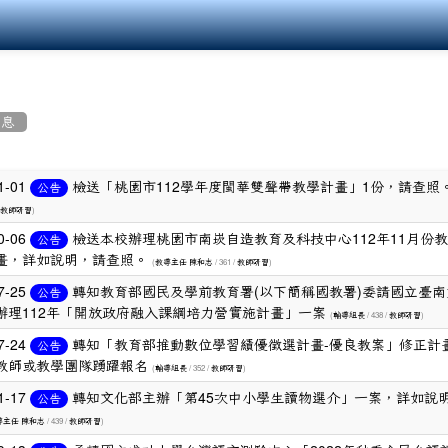
消息
1-01
檢送「桃園市112學年度閩華雙聲帶教學計畫」1份，請查照
公告
)
教師研習
0-06
檢送本校辦理桃園市南崁自造教育及科技中心112年11月份
公告
畫，詳如說明，請查照。
(
/ 361 /
)
教導主任 陳和志
教師研習
7-25
轉知教育部國民及學前教育署(以下簡稱國教署)委請國立臺南
公告
辦理112年「開放政府融入課綱培力營實施計畫」一案
(
/ 438 /
)
輔導組長
教師研習
7-24
轉知「教育部推動數位學習績優徵選計畫-優良教案」修正計
公告
教師或教學團隊踴躍報名
(
/ 352 /
)
輔導組長
教師研習
1-17
轉知文化部主辦「第45次中小學生讀物選介」一案，詳如說
公告
/ 439 /
)
導主任 陳和志
教師研習