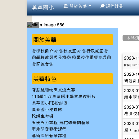
:::
關於美華
課程計畫
美華國小
:::
:::
關於美華
本站
❀學校簡介❀
❀校長室❀
❀行政處室❀
文
2023-1
❀學校教師與分機❀
❀學校位置與交通❀
❀家長會❀
章
/ 355 /
陳和志
2023-1
列
美華特色
研習計
表
2023-0
智慧跳繩校際交流大賽
113學年度美華國小畢業典禮影片
級中學
美華國小FB粉絲團
2023-0
美華國小陀螺隊
勵貴校
陀螺生命樹
2023-0
五優五力課程-飛陀蝶舞閱藝樂
潛能開發藝術課程
照。
(
教
藝術深耕音樂課程