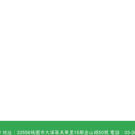
：33556桃園市大溪區美華里15鄰金山路50號 電話：03-38824