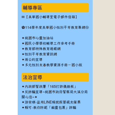
輔導專區
✉
【美華國小輔導室電子郵件信箱】
✿
114學年度美華國小性別平等教育專網❀
✦
桃園市心靈加油站
✦
國民小學學校輔導工作參考手冊
✦
教育部特殊教育通報網
✦
性別平等教育資訊網
✦
兩公約宣導
✦
多元性別友善教學資源手冊－國小版
法治宣導
✦
內政部警政署「165打詐儀錶板」
✦反詐騙宣導~桃園市政府警察局大溪分局
關心您~✦
✦
游安順-盜用LINE帳號假冒親友催票
✦
賴可-教你防範「幽靈包裹」詐騙