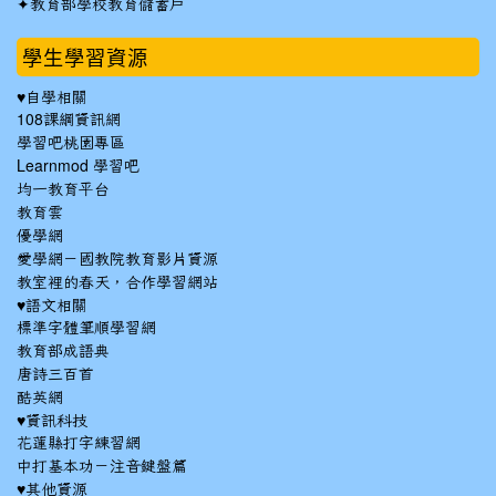
✦
教育部學校教育儲蓄戶
學生學習資源
♥自學相關
108課綱資訊網
學習吧桃園專區
Learnmod 學習吧
均一教育平台
教育雲
優學網
愛學網－國教院教育影片資源
教室裡的春天，合作學習網站
♥語文相關
標準字體筆順學習網
教育部成語典
唐詩三百首
酷英網
♥資訊科技
花蓮縣打字練習網
中打基本功－注音鍵盤篇
♥其他資源