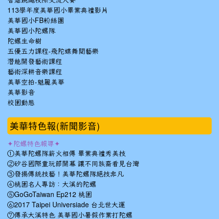
智慧跳繩校際交流大賽
113學年度美華國小畢業典禮影片
美華國小FB粉絲團
美華國小陀螺隊
陀螺生命樹
五優五力課程-飛陀蝶舞閱藝樂
潛能開發藝術課程
藝術深耕音樂課程
美華空拍-魅麗美華
美華影音
校園動態
美華特色報(新聞影音)
✦陀螺特色報導✦
①美華陀螺隊薪火相傳 畢業典禮秀美技
②矽谷國際童玩節開幕 讓不同族裔看見台灣
③發揚傳統技藝！美華陀螺隊絕技非凡
④桃園名人專訪：大溪的陀螺
⑤GoGoTaiwan Ep212 桃園
⑥2017 Taipei Universiade 台北世大運
⑦傳承大溪特色 美華國小暑假作業打陀螺