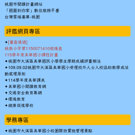
桃園市閱讀計畫網站
「國圖到你家」數位服務平臺
台灣雲端書庫-桃園
:::
評鑑網頁專區
✦
[審查通過]
桃教小字第1150071410號備查
115學年度美華國小課程計畫
✦
桃園市大溪區美華國民小學學生學期成績評量辦法
✦
109.09.02桃園市大溪區美華國小受理校外人士入校協助教學或活
動處理原則
✦
114學年度美華課表
✦
美華國小閱讀教育網
✦
交通安全教育專網
✦
環境教育
✦
健康促進學校
學務專區
✦
桃園市大溪區美華國小校園開放實施管理要點