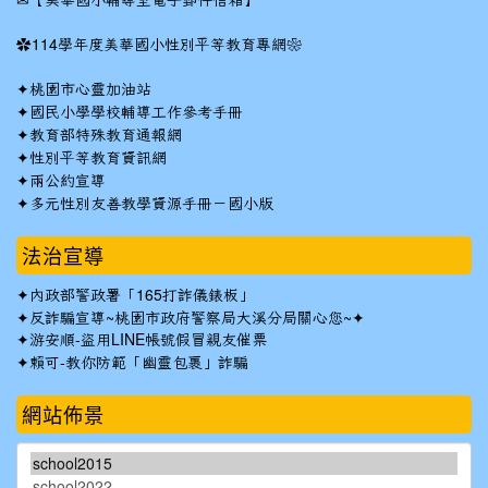
【美華國小輔導室電子郵件信箱】
✿
114學年度美華國小性別平等教育專網❀
✦
桃園市心靈加油站
✦
國民小學學校輔導工作參考手冊
✦
教育部特殊教育通報網
✦
性別平等教育資訊網
✦
兩公約宣導
✦
多元性別友善教學資源手冊－國小版
法治宣導
✦
內政部警政署「165打詐儀錶板」
✦反詐騙宣導~桃園市政府警察局大溪分局關心您~✦
✦
游安順-盜用LINE帳號假冒親友催票
✦
賴可-教你防範「幽靈包裹」詐騙
網站佈景