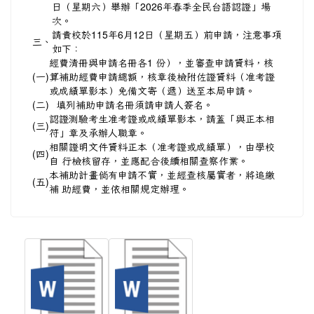
日（星期六）舉辦「2026年春季全民台語認證」場
次。
請貴校於115年6月12日（星期五）前申請，注意事項
三、
如下：
經費清冊與申請名冊各1 份），並審查申請資料，核
(一)
算補助經費申請總額，核章後檢附佐證資料（准考證
或成績單影本）免備文寄（遞）送至本局申請。
(二)
填列補助申請名冊須請申請人簽名。
認證測驗考生准考證或成績單影本，請蓋「與正本相
(三)
符」章及承辦人職章。
相關證明文件資料正本（准考證或成績單），由學校
(四)
自 行檢核留存，並應配合後續相關查察作業。
本補助計畫倘有申請不實，並經查核屬實者，將追繳
(五)
補 助經費，並依相關規定辦理。