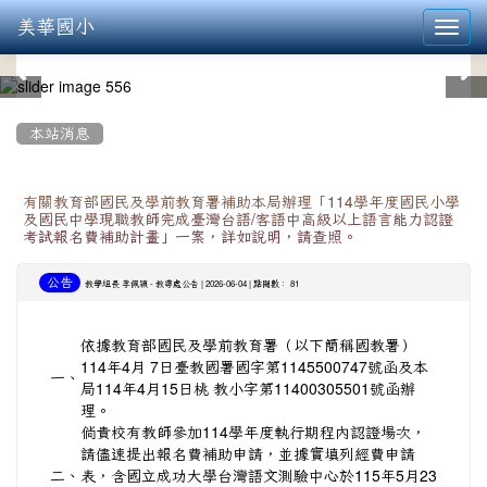
美華國小
Toggl
navig
:::
本站消息
有關教育部國民及學前教育署補助本局辦理「114學年度國民小學
及國民中學現職教師完成臺灣台語/客語中高級以上語言能力認證
考試報名費補助計畫」一案，詳如說明，請查照。
公告
-
| 2026-06-04 | 點閱數： 81
教學組長 李佩穎
教導處公告
依據教育部國民及學前教育署（以下簡稱國教署）
114年4月 7日臺教國署國字第1145500747號函及本
一、
局114年4月15日桃 教小字第11400305501號函辦
理。
倘貴校有教師參加114學年度執行期程內認證場次，
請儘速提出報名費補助申請，並據實填列經費申請
二、
表，含國立成功大學台灣語文測驗中心於115年5月23