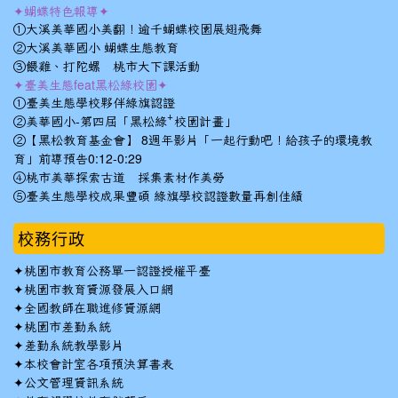
✦蝴蝶特色報導✦
①大溪美華國小美翻！逾千蝴蝶校園展翅飛舞
②大溪美華國小 蝴蝶生態教育
③餵雞、打陀螺 桃市大下課活動
✦臺美生態feat黑松綠校園✦
①臺美生態學校夥伴綠旗認證
②美華國小-第四屆「黑松綠⁺校園計畫」
②【黑松教育基金會】 8週年影片「一起行動吧！給孩子的環境教
育」前導預告0:12-0:29
④桃市美華探索古道 採集素材作美勞
⑤臺美生態學校成果豐碩 綠旗學校認證數量再創佳績
校務行政
✦
桃園市教育公務單一認證授權平臺
✦
桃園市教育資源發展入口網
✦
全國教師在職進修資源網
✦
桃園市差勤系統
✦
差勤系統教學影片
✦
本校會計室各項預決算書表
✦
公文管理資訊系統