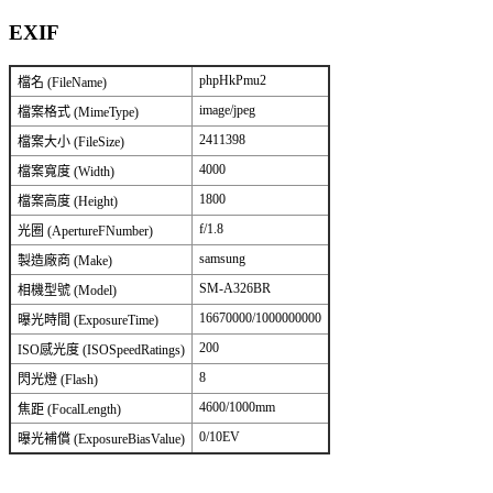
EXIF
phpHkPmu2
檔名 (FileName)
image/jpeg
檔案格式 (MimeType)
2411398
檔案大小 (FileSize)
4000
檔案寬度 (Width)
1800
檔案高度 (Height)
f/1.8
光圈 (ApertureFNumber)
samsung
製造廠商 (Make)
SM-A326BR
相機型號 (Model)
16670000/1000000000
曝光時間 (ExposureTime)
200
ISO感光度 (ISOSpeedRatings)
8
閃光燈 (Flash)
4600/1000mm
焦距 (FocalLength)
0/10EV
曝光補償 (ExposureBiasValue)